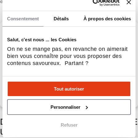
entrepreneuriales !
Consentement
Détails
À propos des cookies
WAKE UP FORM
Salut, c'est nous ... les Cookies
On ne se mange pas, en revanche on aimerait
WAKE UP FORM,
bien vous connaître pour vous proposer des
Réalisez votre rêve, ouvrez votre club !
contenus savoureux. Partant ?
Apport personnel :
75 000 €
Tout autoriser
Découvrir le réseau
Personnaliser
D'autres actualités du réseau WAKE
Refuser
UP FORM