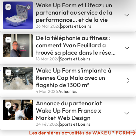
Wake Up Form et Lifeaz : un
partenariat au service de la
performance… et de la vie
26 Mar 2026
Sports et Loisirs
De la téléphonie au fitness :
comment Yvan Feuillard a
trouvé sa place dans le réseau
Wake Up Form
18 Mar 2026
Sports et Loisirs
Wake Up Form s’implante à
Rennes Cap Malo avec un
flagship de 1300 m²
4 Mar 2026
Actualités
Annonce du partenariat
Wake Up Form France x
Market Web Design
24 Fév 2026
Sports et Loisirs
Les dernières actualités de WAKE UP FORM