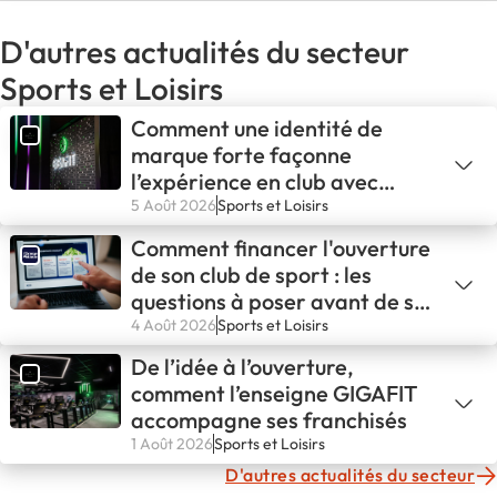
D'autres actualités du secteur
Sports et Loisirs
Comment une identité de
marque forte façonne
l’expérience en club avec
GIGAFIT
5 Août 2026
Sports et Loisirs
Comment financer l'ouverture
de son club de sport : les
questions à poser avant de se
lancer
4 Août 2026
Sports et Loisirs
De l’idée à l’ouverture,
comment l’enseigne GIGAFIT
accompagne ses franchisés
1 Août 2026
Sports et Loisirs
D'autres actualités du secteur