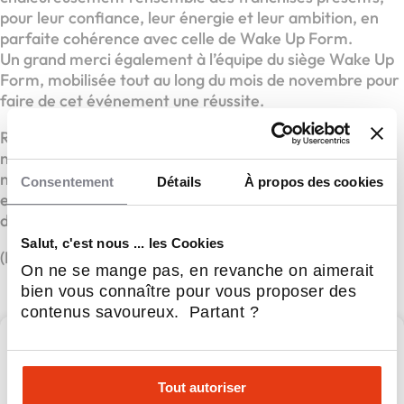
pour leur confiance, leur énergie et leur ambition, en
parfaite cohérence avec celle de Wake Up Form.
Un grand merci également à l’équipe du siège Wake Up
Form, mobilisée tout au long du mois de novembre pour
faire de cet événement une réussite.
Réunir à nouveau toute cette communauté a renforcé
nos liens, nourri notre vision collective et confirmé
notre volonté d’avancer ensemble, avec exigence et
Consentement
Détails
À propos des cookies
enthousiasme, vers les prochaines étapes du
développement du réseau.
Salut, c'est nous ... les Cookies
(Photos à venir – crédits : Jean-Luc Zéphir)
On ne se mange pas, en revanche on aimerait
bien vous connaître pour vous proposer des
contenus savoureux. Partant ?
WAKE UP FORM
Tout autoriser