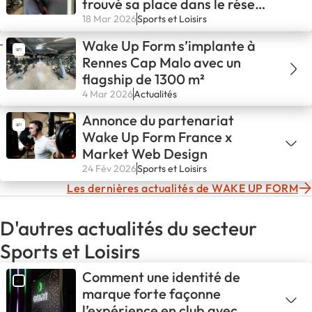
trouvé sa place dans le réseau
Wake Up Form
18 Mar 2026
Sports et Loisirs
Wake Up Form s’implante à
Rennes Cap Malo avec un
flagship de 1300 m²
4 Mar 2026
Actualités
Annonce du partenariat
Wake Up Form France x
Market Web Design
24 Fév 2026
Sports et Loisirs
Les dernières actualités de WAKE UP FORM
D'autres actualités du secteur
Sports et Loisirs
Comment une identité de
marque forte façonne
l’expérience en club avec