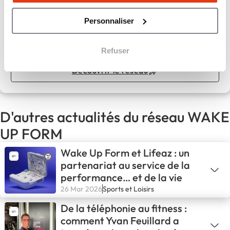
WAKE UP FORM,
Réalisez votre rêve, ouvrez votre club !
Personnaliser
Apport personnel :
75 000 €
Refuser
Découvrir le réseau
D'autres actualités du réseau WAKE
UP FORM
Wake Up Form et Lifeaz : un
partenariat au service de la
performance… et de la vie
26 Mar 2026
Sports et Loisirs
De la téléphonie au fitness :
comment Yvan Feuillard a