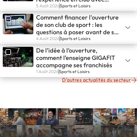
GIGAFIT
5 Août 2026
Sports et Loisirs
Comment financer l'ouverture
de son club de sport : les
questions à poser avant de se
lancer
4 Août 2026
Sports et Loisirs
De l’idée à l’ouverture,
comment l’enseigne GIGAFIT
accompagne ses franchisés
1 Août 2026
Sports et Loisirs
D'autres actualités du secteur