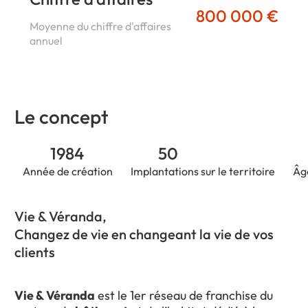
800 000 €
Moyenne du chiffre d'affaires
annuel
Le concept
1984
50
Année de création
Implantations sur le territoire
Âg
Vie & Véranda,
Changez de vie en changeant la vie de vos
clients
Vie & Véranda
est le 1er réseau de franchise du