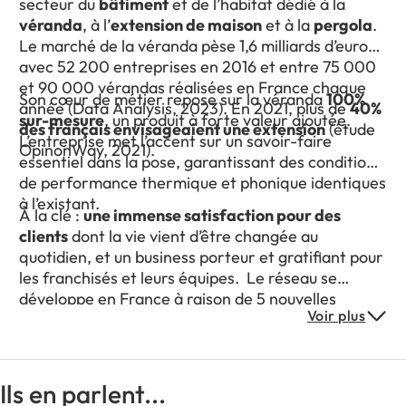
secteur du
bâtiment
et de l’habitat dédié à la
véranda
, à l’
extension de maison
et à la
pergola
.
Le marché de la véranda pèse 1,6 milliards d’euros,
avec 52 200 entreprises en 2016 et entre 75 000
et 90 000 vérandas réalisées en France chaque
Son cœur de métier repose sur la véranda
100%
année (Data Analysis, 2023). En 2021, plus de
40%
sur-mesure
, un produit à forte valeur ajoutée.
des français envisageaient une extension
(étude
L’entreprise met l’accent sur un savoir-faire
OpinonWay, 2021).
essentiel dans la pose, garantissant des conditions
de performance thermique et phonique identiques
à l’existant.
À la clé :
une immense satisfaction pour des
clients
dont la vie vient d’être changée au
quotidien, et un business porteur et gratifiant pour
les franchisés et leurs équipes. Le réseau se
développe en France à raison de 5 nouvelles
Voir plus
franchises par an avec un objectif d’atteindre les
60 agences en 2025
et les
90 agences en 2030
.
Ils en parlent...