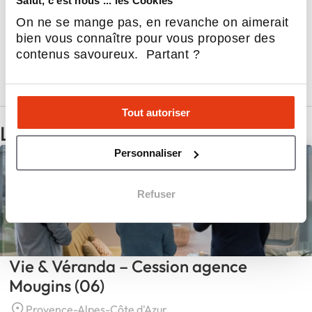
Salut, c'est nous ... les Cookies
Pourquoi rejoindre la franchise Vie &
On ne se mange pas, en revanche on aimerait
Véranda, en 3 points
bien vous connaître pour vous proposer des
contenus savoureux. Partant ?
Rejoindre le réseau Vie & Véranda
Tout autoriser
Les annonces
Personnaliser
À reprendre
Refuser
Vie & Véranda – Cession agence
Mougins (06)
Provence-Alpes-Côte d'Azur