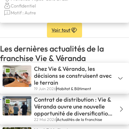
Confidentiel
Motif : Autre
Voir tout
Les dernières actualités de la
franchise Vie & Véranda
Chez Vie & Véranda, les
décisions se construisent avec
le terrain
19 Juin 2026
Habitat & Bâtiment
Contrat de distribution : Vie &
Véranda ouvre une nouvelle
opportunité de diversification
aux entrepreneurs
22 Mai 2026
Actualités de la franchise
indépendants du secteur de