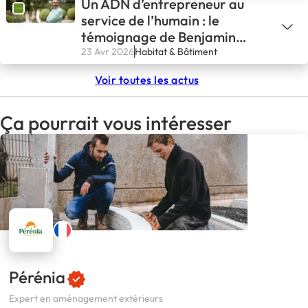
Un ADN d’entrepreneur au
l’amélioration de l’habitat
service de l’humain : le
témoignage de Benjamin
Lonquety
23 Avr 2026
Habitat & Bâtiment
Voir toutes les actus
Ça pourrait vous intéresser
Pérénia
Expert en aménagement extérieurs