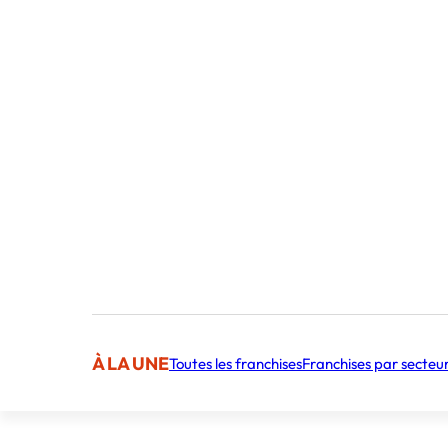
Publié par 
Sommaire
Participation de 
Franchise Vérébo
Partici
À LA UNE
Toutes les franchises
Franchises par secteu
salon H