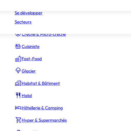
Réseaux
Commerce Associé
Se développer
Secteurs
Constructeur Piscines & Spas
Crèche & Micro-crèche
Cuisiniste
Fast-Food
Glacier
Habitat & Bâtiment
Halal
Hôtellerie & Camping
Hyper & Supermarchés