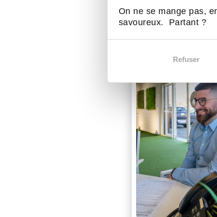
D'autres act
On ne se mange pas, en
savoureux. Partant ?
Refuser