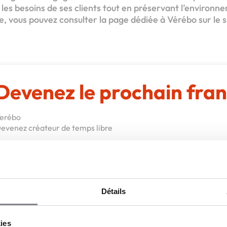
 les besoins de ses clients tout en préservant l’environn
se, vous pouvez consulter la page dédiée à Vérébo sur le s
Devenez le prochain fran
erébo
evenez créateur de temps libre
Apport personnel :
25 000 €
Découvrir le réseau
Demander une documentation
Détails
kies