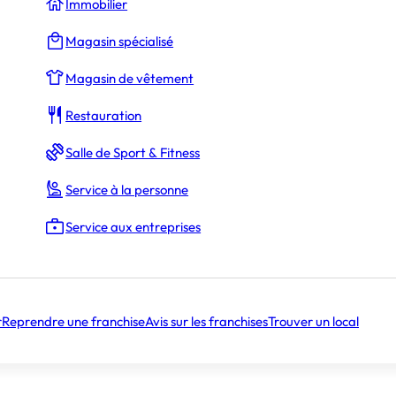
Immobilier
Magasin spécialisé
La Rédaction
Magasin de vêtement
Restauration
Salle de Sport & Fitness
Vérébo Lyon au salon Habitat & Jardin
Service à la personne
Service aux entreprises
pation de Vérébo L
r
Reprendre une franchise
Avis sur les franchises
Trouver un local
abitat & Jardin