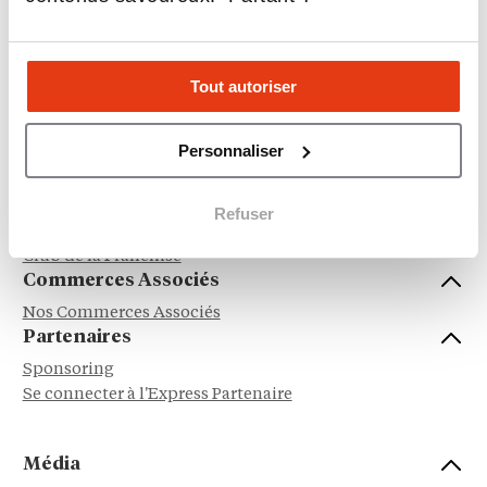
Franchisés
Nos franchises
Tout autoriser
Reprendre une franchise
Avis et témoignages franchisés
Franchiseurs
Personnaliser
Se connecter à l'Express Franchise Pro
Nos événements
Refuser
Awards de la franchise et du commerce associé
Club de la Franchise
Commerces Associés
Nos Commerces Associés
Partenaires
Sponsoring
Se connecter à l'Express Partenaire
Média