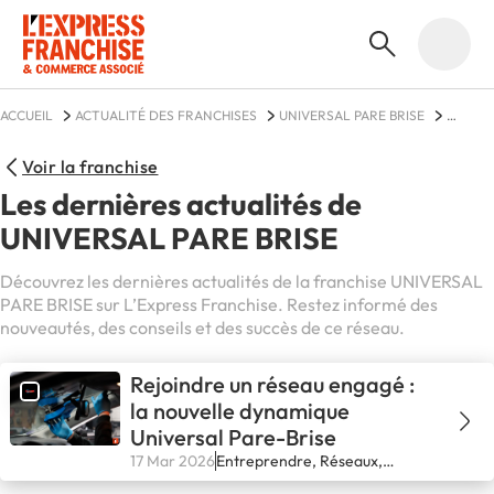
ACCUEIL
ACTUALITÉ DES FRANCHISES
UNIVERSAL PARE BRISE
ACTUALITÉS
Voir la franchise
Les dernières actualités de
UNIVERSAL PARE BRISE
Découvrez les dernières actualités de la franchise UNIVERSAL
PARE BRISE sur L’Express Franchise. Restez informé des
nouveautés, des conseils et des succès de ce réseau.
Rejoindre un réseau engagé :
la nouvelle dynamique
Universal Pare-Brise
17 Mar 2026
Entreprendre, Réseaux,
Secteurs, Se lancer