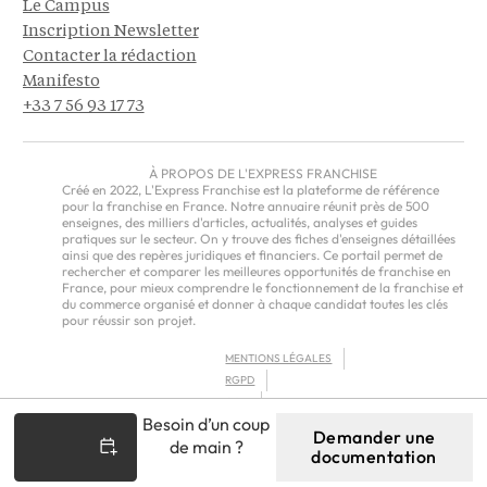
Le Campus
Inscription Newsletter
Contacter la rédaction
Manifesto
+33 7 56 93 17 73
À PROPOS DE L'EXPRESS FRANCHISE
Créé en 2022, L'Express Franchise est la plateforme de référence
pour la franchise en France. Notre annuaire réunit près de 500
enseignes, des milliers d'articles, actualités, analyses et guides
pratiques sur le secteur. On y trouve des fiches d'enseignes détaillées
ainsi que des repères juridiques et financiers. Ce portail permet de
rechercher et comparer les meilleures opportunités de franchise en
France, pour mieux comprendre le fonctionnement de la franchise et
du commerce organisé et donner à chaque candidat toutes les clés
pour réussir son projet.
MENTIONS LÉGALES
RGPD
CGU
Besoin d’un coup
CGV – EUROPE
Demander une
de main ?
documentation