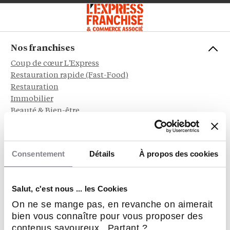
Nos franchises
Coup de cœur L'Express
Restauration rapide (Fast-Food)
Restauration
Immobilier
Beauté & Bien-être
Alimentation
Service aux entreprises
Sports et Loisirs
Consentement
Détails
À propos des cookies
Habitat & Bâtiment
Sociétal, RSE & écologie
Hôtellerie & Camping
Salut, c'est nous ... les Cookies
Automobile, Moto et Cycle
On ne se mange pas, en revanche on aimerait
Service à la personne
bien vous connaître pour vous proposer des
Dépôt - Vente
contenus savoureux. Partant ?