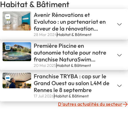
Habitat & Bâtiment
Avenir Rénovations et
Evalutoo : un partenariat en
faveur de la rénovation
énergétique
28 Mar 2024
Habitat & Bâtiment
Première Piscine en
autonomie totale pour notre
franchise NaturaSwim
d’Avignon !💪
20 Mai 2025
Habitat & Bâtiment
Franchise TRYBA : cap sur le
Grand Ouest au salon L4M de
Rennes le 8 septembre
17 Juil 2026
Habitat & Bâtiment
D'autres actualités du secteur