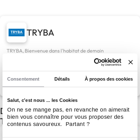
TRYBA
TRYBA, Bienvenue dans l'habitat de demain
Apport personnel :
40 000 €
Consentement
Détails
À propos des cookies
Découvrir le réseau
Salut, c'est nous ... les Cookies
D'autres actualités du réseau
On ne se mange pas, en revanche on aimerait
bien vous connaître pour vous proposer des
TRYBA
contenus savoureux. Partant ?
TRYBA élue Meilleure