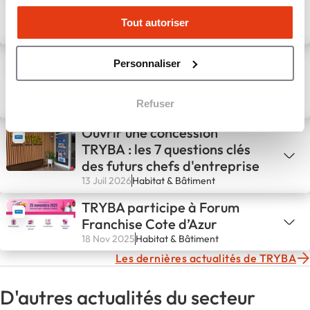
Enseigne de Menuiseries
2026, un gage de confiance
Tout autoriser
pour nos futurs franchisés
3 Août 2026
Habitat & Bâtiment
Franchise TRYBA : cap sur le
Personnaliser
Grand Ouest au salon L4M de
Rennes le 8 septembre
Refuser
17 Juil 2026
Habitat & Bâtiment
Ouvrir une concession
TRYBA : les 7 questions clés
des futurs chefs d'entreprise
13 Juil 2026
Habitat & Bâtiment
TRYBA participe à Forum
Franchise Cote d’Azur
18 Nov 2025
Habitat & Bâtiment
Les dernières actualités de TRYBA
D'autres actualités du secteur