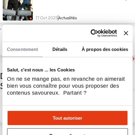
17 Oct 2025
Actualités
Coaching sportif
personnalisé : Surface Coach
s’implante à Strasbourg
Consentement
Détails
À propos des cookies
17 Oct 2025
Actualités
Les dernières actualités de Surface Coach
Salut, c'est nous ... les Cookies
D'autres actualités du secteur
On ne se mange pas, en revanche on aimerait
Sports et Loisirs
bien vous connaître pour vous proposer des
contenus savoureux. Partant ?
Comment une identité de
marque forte façonne
l’expérience en club avec
GIGAFIT
5 Août 2026
Sports et Loisirs
Tout autoriser
Comment financer l'ouverture