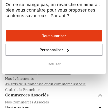
On ne se mange pas, en revanche on aimerait
Sociétal, RSE & écologie
bien vous connaître pour vous proposer des
Hôtellerie & Camping
contenus savoureux. Partant ?
Automobile, Moto et Cycle
Service à la personne
Dépôt - Vente
Tout autoriser
Franchisés
Personnaliser
Nos franchises
Reprendre une franchise
Avis et témoignages franchisés
Refuser
Franchiseurs
Se connecter à l'Express Franchise Pro
Nos événements
Awards de la franchise et du commerce associé
Club de la Franchise
Commerces Associés
Nos Commerces Associés
Partenaires