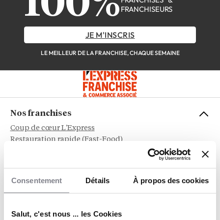
100%
FRANCHISEURS
JE M'INSCRIS
LE MEILLEUR DE LA FRANCHISE, CHAQUE SEMAINE
Nos franchises
Coup de cœur L'Express
Restauration rapide (Fast-Food)
Restauration
Immobilier
Beauté & Bien-être
Consentement
Détails
À propos des cookies
Alimentation
Service aux entreprises
Sports et Loisirs
Salut, c'est nous ... les Cookies
Habitat & Bâtiment