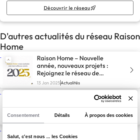
Découvrir le réseau
D'autres actualités du réseau Raison
Home
Raison Home – Nouvelle
année, nouveaux projets :
Rejoignez le réseau de
franchise Raison Home en
13 Jan 2025
Actualités
2025 !
Raison Home – Retour sur les
dernières Réunions Régionales
2024 de Raison Home
Consentement
Détails
À propos des cookies
6 Jan 2025
Actualités
Raison Home – Bilan du salon
Salut, c'est nous ... les Cookies
Forum Franchise de Nice 2024