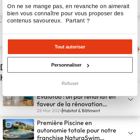
On ne se mange pas, en revanche on aimerait
16 Déc 2024
Actualités
bien vous connaître pour vous proposer des
contenus savoureux. Partant ?
Retour sur notre participation
au salon EspritMeuble 2024
9 Déc 2024
Actualités
Tout autoriser
Les dernières actualités de Raison Home
D'autres actualités du secteur
Personnaliser
Habitat & Bâtiment
Refuser
Avenir Rénovations et
Evalutoo : un partenariat en
faveur de la rénovation
énergétique
28 Mar 2024
Habitat & Bâtiment
Première Piscine en
autonomie totale pour notre
franchise NaturaSwim