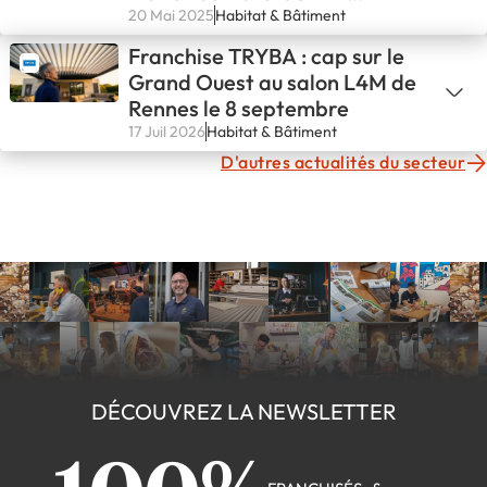
d’Avignon !💪
20 Mai 2025
Habitat & Bâtiment
Franchise TRYBA : cap sur le
Grand Ouest au salon L4M de
Rennes le 8 septembre
17 Juil 2026
Habitat & Bâtiment
D'autres actualités du secteur
DÉCOUVREZ LA NEWSLETTER