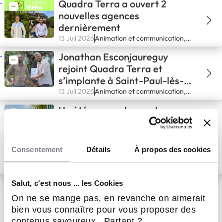
Quadra Terra a ouvert 2
nouvelles agences
dernièrement
13 Juil 2026
Animation et communication,
Actualités
Jonathan Esconjaureguy
rejoint Quadra Terra et
s’implante à Saint-Paul-lès-
Dax !
13 Juil 2026
Animation et communication,
Actualités
Un été pour se lancer !
Consentement
Détails
À propos des cookies
21 Juin 2026
Habitat & Bâtiment
La Fresque du Climat : un
Salut, c'est nous ... les Cookies
passage clé chez Quadra
On ne se mange pas, en revanche on aimerait
Terra
bien vous connaître pour vous proposer des
8 Juin 2026
Habitat & Bâtiment
contenus savoureux. Partant ?