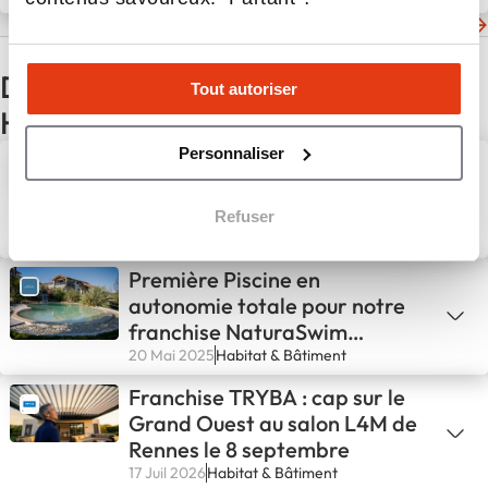
Les dernières actualités de Quadra Terra
D'autres actualités du secteur
Tout autoriser
Habitat & Bâtiment
Personnaliser
Avenir Rénovations et
Evalutoo : un partenariat en
faveur de la rénovation
Refuser
énergétique
28 Mar 2024
Habitat & Bâtiment
Première Piscine en
autonomie totale pour notre
franchise NaturaSwim
d’Avignon !💪
20 Mai 2025
Habitat & Bâtiment
Franchise TRYBA : cap sur le
Grand Ouest au salon L4M de
Rennes le 8 septembre
17 Juil 2026
Habitat & Bâtiment