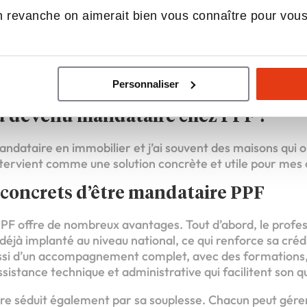
 revanche on aimerait bien vous connaître pour vou
ndataires qui ont choisi de rejoindre PPF, leader de la 
e, Jimmy Benoit, mandataire PPF à Chartres, partage u
issante. Lors de son interview, il revient sur les raisons 
Personnaliser
u devenu mandataire chez PPF ?
ndataire en immobilier et j’ai souvent des maisons qui o
tervient comme une solution concrète et utile pour mes c
 concrets d’être mandataire PPF
F offre de nombreux avantages. Tout d’abord, le profess
déjà implanté au niveau national, ce qui renforce sa crédi
aussi d’un accompagnement complet, avec des formations, 
istance technique et administrative qui facilitent son q
ire séduit également par sa souplesse. Chacun peut gér