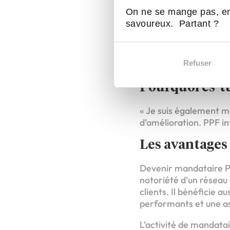
On ne se mange pas, en
savoureux. Partant ?
Parmi les nombreux ma
énergétique en Franc
particulièrement enrich
Refuser
rejoindre le réseau.
Pourquoi es-t
« Je suis également ma
d’amélioration. PPF in
Les avantages
Devenir mandataire PP
notoriété d’un réseau 
clients. Il bénéficie 
performants et une ass
L’activité de mandata