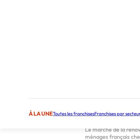
Publié par 
Customer Suc
Sommaire
La rénovation én
Témoignage de J
Pourquoi es
Les avantag
Des partena
Un atout stratégi
Une opportunité e
Conclusion
À LA UNE
Toutes les franchises
Franchises par secteu
Cette actualité vous 
Le marché de la rénov
ménages français cherc