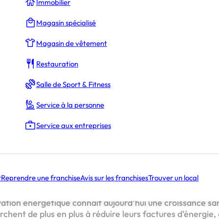
Immobilier
Justine Napoly
Magasin spécialisé
cess Manager
Magasin de vêtement
Restauration
ergétique : un marché porteur
Salle de Sport & Fitness
immy BENOIT, mandataire PPF à Chartres
-tu devenu mandataire chez PPF ?
Service à la personne
es concrets d’être mandataire PPF
riats stratégiques avec les plus grands réseaux
Service aux entreprises
que pour les conseillers immobiliers
ntrepreneuriale tournée vers l’avenir
r
Reprendre une franchise
Avis sur les franchises
Trouver un local
est proposée par
PPF
.
ation énergétique connaît aujourd’hui une croissance sa
hent de plus en plus à réduire leurs factures d’énergie,