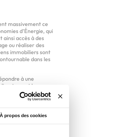
tient massivement ce
onomies d’Énergie, qui
t ainsi accès à des
age ou réaliser des
iens immobiliers sont
contournable dans les
 répondre à une
 directement le
atique. C’est un
té économique.
NOIT,
À propos des cookies
s