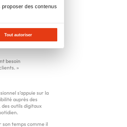
s proposer des contenus
rénovation
ne expérience
qui l’ont poussé à
Tout autoriser
nt besoin
lients. »
ionnel s’appuie sur la
bilité auprès des
des outils digitaux
uotidien.
er son temps comme il