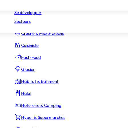
Réseaux
Commerce Associé
Se développer
Secteurs
Constructeur Piscines & Spas
Crèche & Micro-crèche
Cuisiniste
Fast-Food
Glacier
Habitat & Bâtiment
Halal
Hôtellerie & Camping
Hyper & Supermarchés