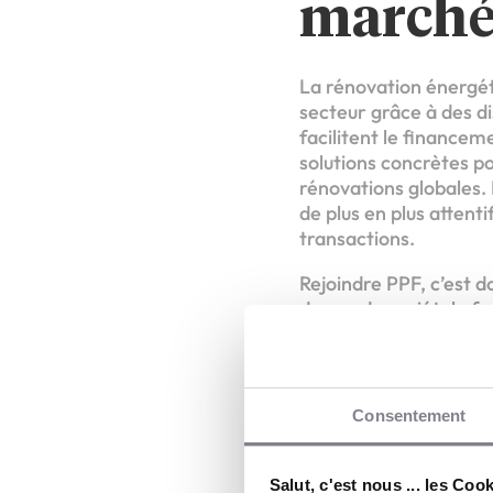
marché
La rénovation énergét
secteur grâce à des d
facilitent le financem
solutions concrètes p
rénovations globales.
de plus en plus atten
transactions.
Rejoindre PPF, c’est d
demande sociétale for
quotidien des clients 
métier qui combine ut
Témoig
Consentement
mandata
Salut, c'est nous ... les Coo