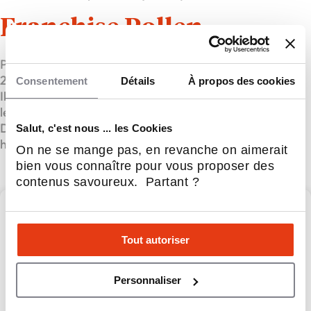
Franchise Pollen
Pollen est un réseau de clubs d’entrepreneurs créé en
2015 à Reims pour rompre l’isolement des dirigeants.
Consentement
Détails
À propos des cookies
Il favorise des échanges authentiques, la convivialité et
les synergies professionnelles.
Déployé en franchise, Pollen s’appuie sur des valeurs
Salut, c'est nous ... les Cookies
humaines fortes pour bâtir un réseau national durable.
On ne se mange pas, en revanche on aimerait
bien vous connaître pour vous proposer des
contenus savoureux. Partant ?
Pollen
Tout autoriser
Pollen,
Personnaliser
Concentré d'entreprises