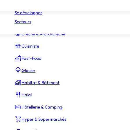
Réseaux
Commerce Associé
Se développer
Secteurs
Constructeur Piscines & Spas
Crèche & Micro-crèche
Cuisiniste
Fast-Food
Glacier
Habitat & Bâtiment
Halal
Hôtellerie & Camping
Hyper & Supermarchés