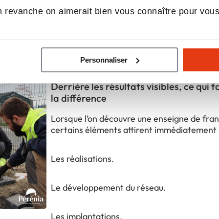
Découvrir le réseau
Demander une documentation
 revanche on aimerait bien vous connaître pour vou
Personnaliser
ualités du réseau Pérénia
Derrière les résultats visibles, ce qui 
la différence
Lorsque l’on découvre une enseigne de fran
certains éléments attirent immédiatement l
Les réalisations.
Le développement du réseau.
Les implantations.