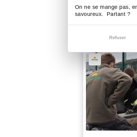
On ne se mange pas, en
savoureux. Partant ?
Refuser
D'autres act