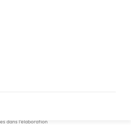
’annoncer l’arrivée
e lundi 22 juillet
ste Marie sera
ation. Son rôle ne se
ses dans l’élaboration