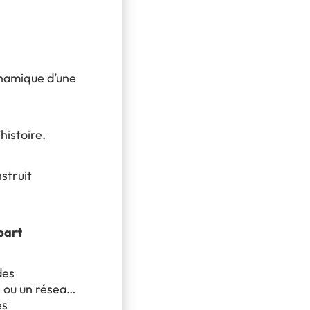
ynamique d’une
histoire.
nstruit
épart
des
s ou un réseau
es