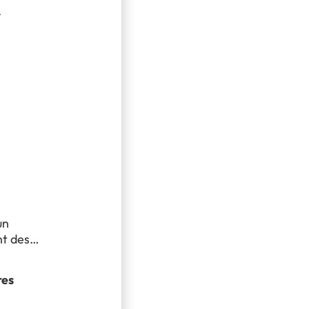
.
un
t des
res