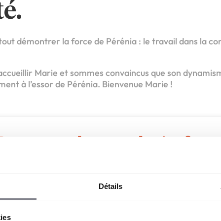
té.
out démontrer la force de Pérénia : le travail dans la co
!
accueillir Marie et sommes convaincus que son dynamism
ent à l’essor de Pérénia. Bienvenue Marie !
Devenez le prochain fran
érénia, une franchise solide et rentable, sur le marché en plein 
’aménagement extérieur.
Détails
Apport personnel :
30 000 €
kies