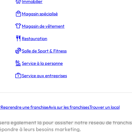
Immobilier
La Rédaction
Magasin spécialisé
Magasin de vêtement
 ?
Restauration
pale de Marie : augmenter au maximum notre visibilité.
Salle de Sport & Fitness
pécialisée dans l’aménagement extérieur, est heureuse d
Service à la personne
u sein de son équipe : Marie ! Elle a rejoint l’entreprise l
elle une énergie nouvelle et une grande motivation.
Service aux entreprises
i est Marie ?
r
Reprendre une franchise
Avis sur les franchises
Trouver un local
er Pérénia en tant que Community Manager. Dans son po
tion des réseaux sociaux et de l’ensemble de la communic
le sera également là pour assister notre réseau de franchi
répondre à leurs besoins marketing.