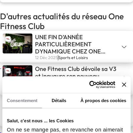
D'autres actualités du réseau One
Fitness Club
UNE FIN D’ANNÉE
PARTICULIÈREMENT
DYNAMIQUE CHEZ ONE
FITNESS CLUB
12 Déc 2025
Sports et Loisirs
One Fitness Club dévoile sa V3
et inaugure son nouveau
flagship au cœur de
Strasbourg
5 Déc 2025
Actualités
One Fitness Club poursuit sa
Consentement
Détails
À propos des cookies
croissance sur l’Île de la
Réunion !
Salut, c'est nous ... les Cookies
23 Juil 2025
Sports et Loisirs
On ne se mange pas, en revanche on aimerait
One Fitness Club vous donne