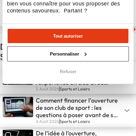
bien vous connaître pour vous proposer des
rendez-vous au Salon de la
contenus savoureux. Partant ?
Franchise
10 Fév 2025
Actualités
Les dernières actualités de One Fitness Club
Tout autoriser
D'autres actualités du secteur
Personnaliser
Sports et Loisirs
Comment une identité de
Refuser
marque forte façonne
l’expérience en club avec
GIGAFIT
5 Août 2026
Sports et Loisirs
Comment financer l'ouverture
de son club de sport : les
questions à poser avant de se
lancer
4 Août 2026
Sports et Loisirs
De l’idée à l’ouverture,