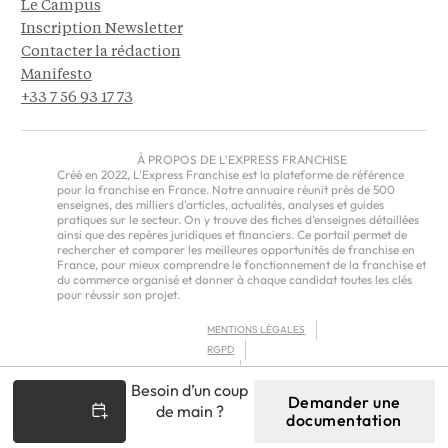
Le Campus
Inscription Newsletter
Contacter la rédaction
Manifesto
+33 7 56 93 17 73
À PROPOS DE L'EXPRESS FRANCHISE
Créé en 2022, L'Express Franchise est la plateforme de référence
pour la franchise en France. Notre annuaire réunit près de 500
enseignes, des milliers d'articles, actualités, analyses et guides
pratiques sur le secteur. On y trouve des fiches d'enseignes détaillées
ainsi que des repères juridiques et financiers. Ce portail permet de
rechercher et comparer les meilleures opportunités de franchise en
France, pour mieux comprendre le fonctionnement de la franchise et
du commerce organisé et donner à chaque candidat toutes les clés
pour réussir son projet.
MENTIONS LÉGALES
RGPD
CGU
Besoin d’un coup
CGV – EUROPE
Demander une
de main ?
documentation