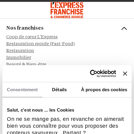
Nos franchises
Coup de cœur L'Express
Restauration rapide (Fast-Food)
Restauration
Immobilier
Beauté & Bien-être
Alimentation
Service aux entreprises
Sports et Loisirs
Consentement
Détails
À propos des cookies
Habitat & Bâtiment
Sociétal, RSE & écologie
Hôtellerie & Camping
Salut, c'est nous ... les Cookies
Automobile, Moto et Cycle
On ne se mange pas, en revanche on aimerait
Service à la personne
bien vous connaître pour vous proposer des
Dépôt - Vente
contenus savoureux. Partant ?