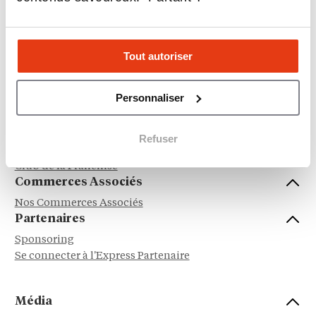
Franchisés
Nos franchises
Tout autoriser
Reprendre une franchise
Avis et témoignages franchisés
Franchiseurs
Personnaliser
Se connecter à l'Express Franchise Pro
Nos événements
Refuser
Awards de la franchise et du commerce associé
Club de la Franchise
Commerces Associés
Nos Commerces Associés
Partenaires
Sponsoring
Se connecter à l'Express Partenaire
Média