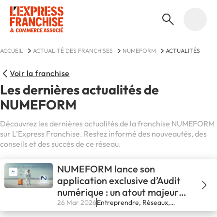
ACCUEIL
ACTUALITÉ DES FRANCHISES
NUMEFORM
ACTUALITÉS
Voir la franchise
Les dernières actualités de
NUMEFORM
Découvrez les dernières actualités de la franchise NUMEFORM
sur L’Express Franchise. Restez informé des nouveautés, des
conseils et des succès de ce réseau.
NUMEFORM lance son
application exclusive d’Audit
numérique : un atout majeur
pour ses franchisés
26 Mar 2026
Entreprendre, Réseaux,
Secteurs, Se lancer