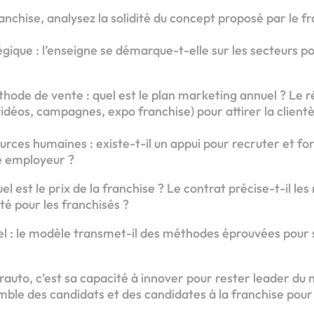
ranchise, analysez la solidité du concept proposé par le f
gique : l’enseigne se démarque-t-elle sur les secteurs p
ode de vente : quel est le plan marketing annuel ? Le ré
idéos, campagnes, expo franchise) pour attirer la clientè
ces humaines : existe-t-il un appui pour recruter et fo
e employeur ?
el est le prix de la franchise ? Le contrat précise-t-il les 
ité pour les franchisés ?
l : le modèle transmet-il des méthodes éprouvées pour s
auto, c’est sa capacité à innover pour rester leader du 
le des candidats et des candidates à la franchise pour q