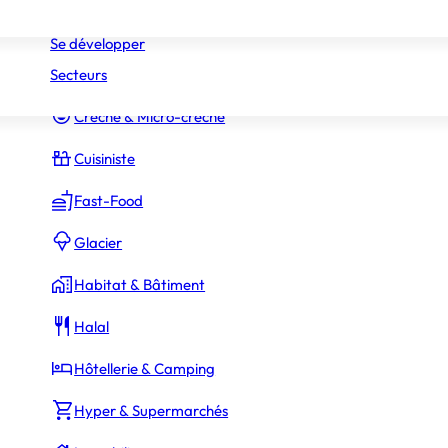
Réseaux
Commerce Associé
Se développer
Secteurs
Constructeur Piscines & Spas
Crèche & Micro-crèche
Cuisiniste
Fast-Food
Glacier
Habitat & Bâtiment
Halal
Hôtellerie & Camping
Hyper & Supermarchés
Thibaut Castro-Delannoy