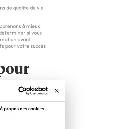
ons de qualité de vie
apprenons à mieux
 déterminer si vous
rmation avant
s pour votre succès
 pour
ranchise
icipent à votre
À propos des cookies
s compétences et ayez