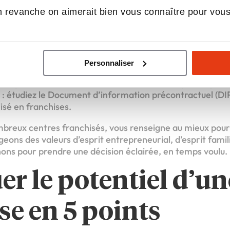
 limites.
iel : vérifiez si le marché local est porteur pour votre fr
 revanche on aimerait bien vous connaître pour vou
eigne : vous devez partager les mêmes valeurs que votre 
re : quelles-sont vos connaissances en comptabilité, sui
alyse des liasses fiscales ?
Personnaliser
 localisation de votre centre auto est un point détermin
idiques le concernant (fonds de commerce, pas de porte, 
 : étudiez le Document d’information précontractuel (DIP
isé en franchises.
breux centres franchisés, vous renseigne au mieux pour 
eons des valeurs d’esprit entrepreneurial, d’esprit famil
s pour prendre une décision éclairée, en temps voulu.
uer le potentiel d’un
se en 5 points