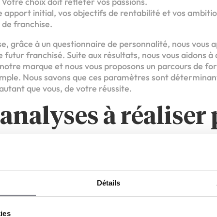
 Votre choix doit refléter vos passions.
 apport initial, vos objectifs de rentabilité et vos ambiti
 de franchise.
e, grâce à un questionnaire de personnalité, nous vous 
futur franchisé. Suite aux résultats, nous vous aidons à
 notre marque et nous vous proposons un parcours de fo
emple. Nous savons que ces paramètres sont déterminant
autant que vous, de votre réussite.
6 analyses à réaliser
r votre projet de f
une franchise se prépare avec rigueur. Six analyses part
Détails
nt une activité rentable dans tous les secteurs :
i-même » : comme le dit le proverbe, mesurez toutes vo
kies