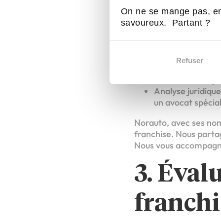
conscience de vos
Analyse de potent
On ne se mange pas, en
Valeurs de l’ens
savoureux. Partant ?
franchise.
Analyse financiè
d’exploitation, an
Refuser
Emplacement : la
connaissances jur
Analyse juridique
un avocat spécial
Norauto, avec ses nom
franchise. Nous partag
Nous vous accompagnon
3. Éval
franchi