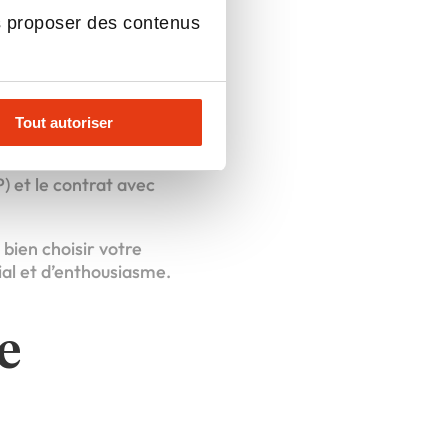
anchise.
s proposer des contenus
futur réseau de
vi de comptes
Tout autoriser
ant. Avez-vous les
droit au bail, etc) ?
) et le contrat avec
bien choisir votre
ial et d’enthousiasme.
e