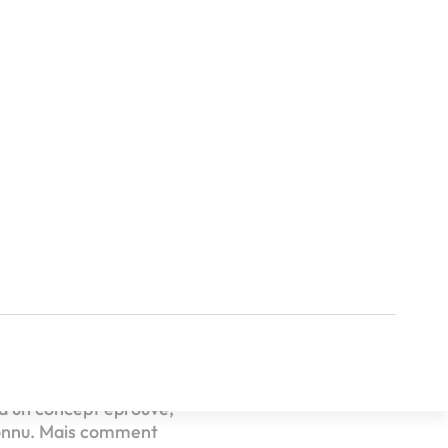
ise
 de se lancer dans une
 d’un concept éprouvé,
connu. Mais comment