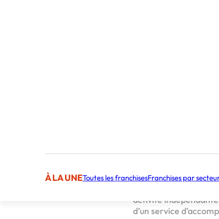
Sommaire
1. Définir votre p
2. Les 6 analyses 
3. Évaluer le pote
4. Récolter des i
5. Connaître les 
6. Avoir recours à
7. Travailler ces 
8. Choisir les 4 p
9. Repérer les 2 i
10. Connaître les 
Futur franchisé·e
À LA UNE
Toutes les franchises
Franchises par secteu
Créer son entreprise e
activité indépendante
d’un service d’accomp