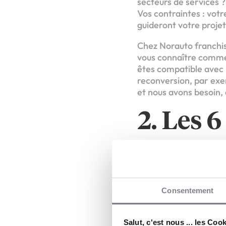
secteurs de services ?
Vos contraintes : votre
guideront votre projet
Chez Norauto franchis
vous connaître comme 
êtes compatible avec
reconversion, par ex
et nous avons besoin, 
2. Les 
prépare
Une candidature pour 
Consentement
réussite et garantisse
« Connais-toi to
Salut, c'est nous ... les Coo