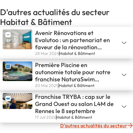
D'autres actualités du secteur
Habitat & Bâtiment
Avenir Rénovations et
Evalutoo : un partenariat en
faveur de la rénovation
énergétique
28 Mar 2024
Habitat & Bâtiment
Première Piscine en
autonomie totale pour notre
franchise NaturaSwim
d’Avignon !💪
20 Mai 2025
Habitat & Bâtiment
Franchise TRYBA : cap sur le
Grand Ouest au salon L4M de
Rennes le 8 septembre
17 Juil 2026
Habitat & Bâtiment
D'autres actualités du secteur