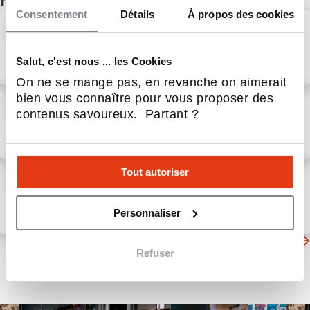
Consentement
Détails
À propos des cookies
Avenir Rénovations et
Evalutoo : un partenariat en
faveur de la rénovation
Salut, c'est nous ... les Cookies
énergétique
28 Mar 2024
Habitat & Bâtiment
On ne se mange pas, en revanche on aimerait
Première Piscine en
bien vous connaître pour vous proposer des
autonomie totale pour notre
contenus savoureux. Partant ?
franchise NaturaSwim
d’Avignon !💪
20 Mai 2025
Habitat & Bâtiment
Franchise TRYBA : cap sur le
Tout autoriser
Grand Ouest au salon L4M de
Rennes le 8 septembre
Personnaliser
17 Juil 2026
Habitat & Bâtiment
D'autres actualités du secteur
Refuser