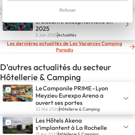
Campings Paradis
7 Juil 2025
Actualités
Refuser
Vacances Camping Paradis :
croissante exceptionnelle en
2025
2 Juin 2025
Actualités
Les dernières actualités de Les Vacances Camping
Paradis
D'autres actualités du secteur
Hôtellerie & Camping
Le Campanile PRIME - Lyon
Meyzieu Eurexpo Arena a
ouvert ses portes
22 Mai 2026
Hôtellerie & Camping
Les Hôtels Akena
s’implantent à La Rochelle
21 Avr 2026
Hôtellerie & Camping