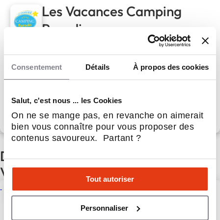
Les Vacances Camping
Paradis
Les Vacances Camping Paradis : une marque à la
notoriété inégalable au service de votre performance
Consentement
Détails
À propos des cookies
Apport personnel :
400 000 €
Salut, c'est nous ... les Cookies
Découvrir le réseau
On ne se mange pas, en revanche on aimerait
bien vous connaître pour vous proposer des
contenus savoureux. Partant ?
D'autres actualités du réseau Les
Vacances Camping Paradis
Tout autoriser
La tournée “Paradis des Stars
2025” : un événement
Personnaliser
fédérateur dans les 85