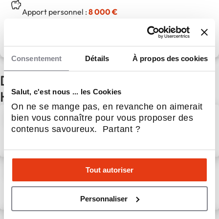
Apport personnel :
8 000 €
Découvrir le réseau
Consentement
Détails
À propos des cookies
D'autres actualités du secteur
Salut, c'est nous ... les Cookies
Habitat & Bâtiment
On ne se mange pas, en revanche on aimerait
Avenir Rénovations et
bien vous connaître pour vous proposer des
Evalutoo : un partenariat en
contenus savoureux. Partant ?
faveur de la rénovation
énergétique
28 Mar 2024
Habitat & Bâtiment
Première Piscine en
Tout autoriser
autonomie totale pour notre
franchise NaturaSwim
Personnaliser
d’Avignon !💪
20 Mai 2025
Habitat & Bâtiment