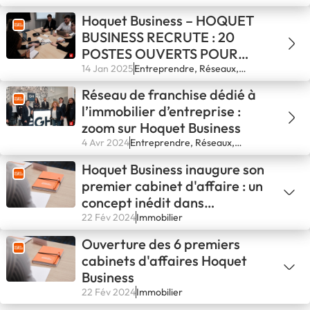
Secteurs, Se lancer
PROFESSIONNEL DE
Hoquet Business – HOQUET
DEMAIN !
BUSINESS RECRUTE : 20
POSTES OUVERTS POUR
CONSTRUIRE L’IMMOBILIER
14 Jan 2025
Entreprendre, Réseaux,
Secteurs, Se lancer
PROFESSIONNEL DE
Réseau de franchise dédié à
DEMAIN !
l’immobilier d’entreprise :
zoom sur Hoquet Business
4 Avr 2024
Entreprendre, Réseaux,
Secteurs, Se lancer
Hoquet Business inaugure son
premier cabinet d'affaire : un
concept inédit dans
l'immobilier d'entreprises et
22 Fév 2024
Immobilier
de commerces !
Ouverture des 6 premiers
cabinets d'affaires Hoquet
Business
22 Fév 2024
Immobilier