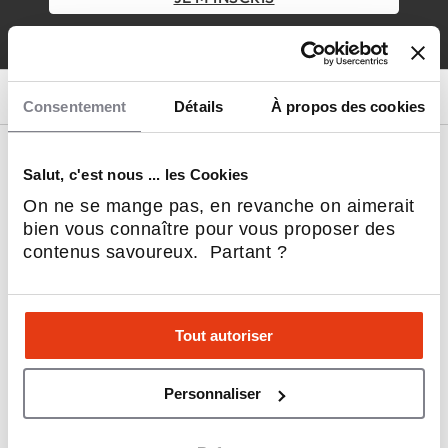
LE MEILLEUR DE LA FRANCHISE, CHAQUE SEMAINE
Consentement
Détails
À propos des cookies
Nos franchises
Salut, c'est nous ... les Cookies
Coup de cœur L'Express
On ne se mange pas, en revanche on aimerait
Restauration rapide (Fast-Food)
bien vous connaître pour vous proposer des
Restauration
contenus savoureux. Partant ?
Immobilier
Beauté & Bien-être
Alimentation
Service aux entreprises
Tout autoriser
Sports et Loisirs
Habitat & Bâtiment
Personnaliser
Sociétal, RSE & écologie
Hôtellerie & Camping
Automobile, Moto et Cycle