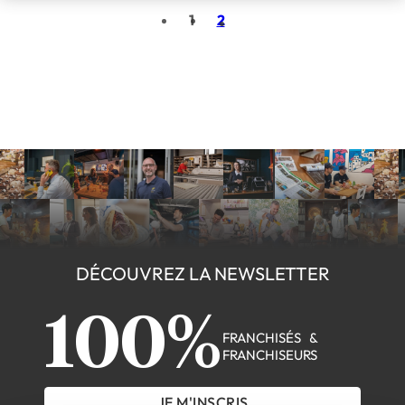
1
2
DÉCOUVREZ LA NEWSLETTER
100%
FRANCHISÉS &
FRANCHISEURS
JE M'INSCRIS