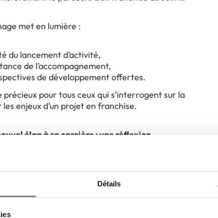
age met en lumière :
ité du lancement d’activité,
rtance de l’accompagnement,
rspectives de développement offertes.
 précieux pour tous ceux qui s’interrogent sur la
et les enjeux d’un projet en franchise.
uvel élan à sa carrière : une réflexion
e
ans un projet entrepreneurial ne relève pas du
Détails
t une décision structurante, qui suppose de
ecul sur sa situation actuelle, ses objectifs et ses
 profondes.
 constitue, à cet égard, un modèle
kies