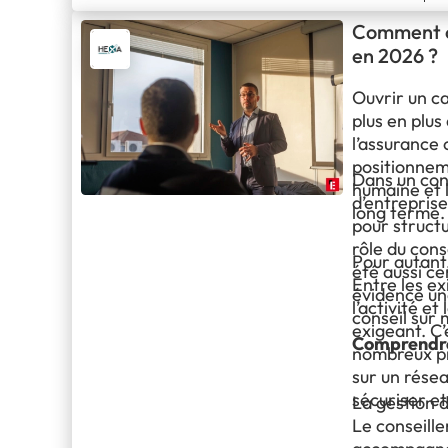
Comment ou
en 2026 ?
Ouvrir un c
plus en plus
l’assurance 
positionnem
Dans un con
humaine et l
d’entrepris
long terme.
pour structu
rôle du cons
Pour autant,
été aussi ce
Entre les ex
évidence un
l’activité e
conseil sur 
exigeant. C
Comprendre 
nombreux pr
sur un rése
sécuriser et
La gestion 
Le conseille