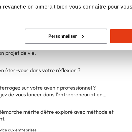
ment pertinent :
 revanche on aimerait bien vous connaître pour vou
rmet de limiter les risques liés à la création
fre un cadre éprouvé
avorise un développement plus rapide
Personnaliser
il choisir le bon réseau, en adéquation avec ses
on projet de vie.
en êtes-vous dans votre réflexion ?
terrogez sur votre avenir professionnel ?
gez de vous lancer dans l’entrepreneuriat en
démarche mérite d’être exploré avec méthode et
nt.
vice aux entreprises