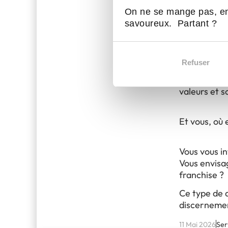
particulière
On ne se mange pas, en
savoureux. Partant ?
elle pe
elle of
elle f
Refuser
Encore faut-
valeurs et s
Et vous, où 
Vous vous in
Vous envisa
franchise ?
Ce type de 
discerneme
11 Mai 2026
Ser