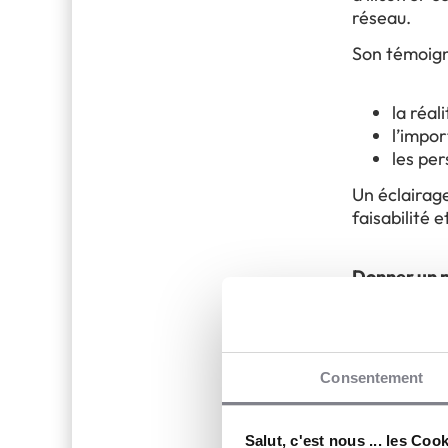
réseau.
Son témoign
la réal
l’impo
les pe
Un éclairage
faisabilité 
Donner un no
stratégiqu
S’engager d
Consentement
hasard. C’es
prendre du r
motivations
La franchise
Salut, c'est nous ... les Coo