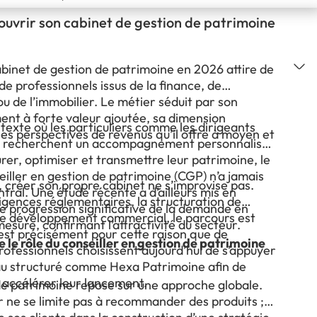
vrir son cabinet de gestion de patrimoine
abinet de gestion de patrimoine en 2026 attire de
 de professionnels issus de la finance, de
ou de l’immobilier. Le métier séduit par son
ent à forte valeur ajoutée, sa dimension
texte où les particuliers comme les dirigeants
es perspectives de revenus qu’il offre à moyen et
e recherchent un accompagnement personnalisé
rer, optimiser et transmettre leur patrimoine, le
eiller en gestion de patrimoine (CGP) n’a jamais
 créer son propre cabinet ne s’improvise pas.
ntral. Une étude récente a d’ailleurs mis en
igences réglementaires, la structuration de
e progression significative de la demande en
t le développement commercial, le parcours est
mesure, confirmant l’attractivité du secteur.
’est précisément pour cette raison que de
le rôle du conseiller en gestion de patrimoine
ofessionnels choisissent aujourd’hui de s’appuyer
au structuré comme Hexa Patrimoine afin de
 accélérer leur lancement.
de patrimoine repose sur une approche globale.
r ne se limite pas à recommander des produits ; il