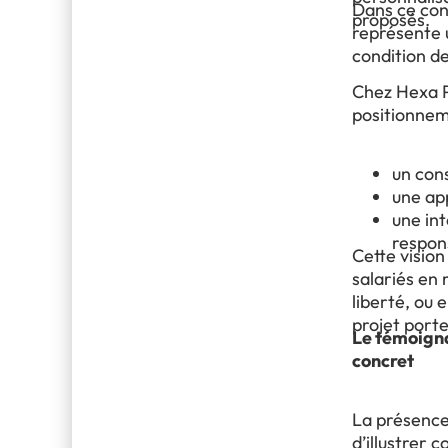
Dans ce con
proposés.
représente 
condition de
Chez Hexa P
positionneme
un con
une app
une int
respon
Cette vision 
salariés en 
liberté, ou 
projet porte
Le témoigna
concret
La présence 
d’illustrer 