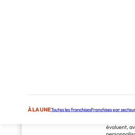
Au fil de ce
notre modèl
Un cad
lancem
Un acc
dévelo
Au-delà des 
Des ou
philosophie
pratiqu
permettre à 
Un rés
pérenne, ali
montée
Entreprendr
opportunité
À LA UNE
Toutes les franchises
Franchises par secteu
Le secteur d
une transfo
évoluent, a
personnalisa