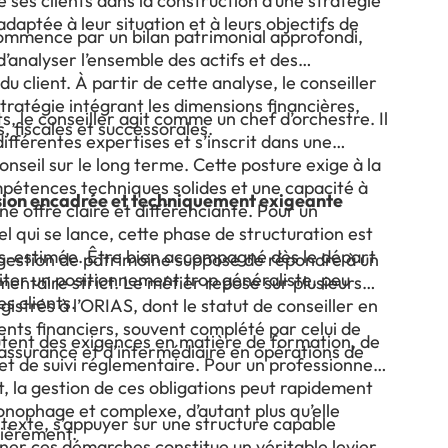
ses clients dans la construction d’une stratégie
daptée à leur situation et à leurs objectifs de
commence par un bilan patrimonial approfondi,
’analyser l’ensemble des actifs et des
du client. À partir de cette analyse, le conseiller
stratégie intégrant les dimensions financières,
ts, le conseiller agit comme un chef d’orchestre. Il
, fiscales et successorales.
fférentes expertises et s’inscrit dans une
onseil sur le long terme. Cette posture exige à la
mpétences techniques solides et une capacité à
sion encadrée et techniquement exigeante
ne offre claire et différenciante. Pour un
l qui se lance, cette phase de structuration est
s-estimée. Être bien accompagné dès le départ
gestion de patrimoine suppose de répondre à un
iter un positionnement trop généraliste, peu
entaire strict. Le métier repose sur plusieurs
les clients.
gistrés à l’ORIAS, dont le statut de conseiller en
ents financiers, souvent complété par celui de
outent des exigences en matière de formation, de
 assurance et d’intermédiaire en opérations de
et de suivi réglementaire. Pour un professionnel
, la gestion de ces obligations peut rapidement
onophage et complexe, d’autant plus qu’elle
texte, s’appuyer sur une structure capable
lièrement.
er ces démarches constitue un véritable levier.