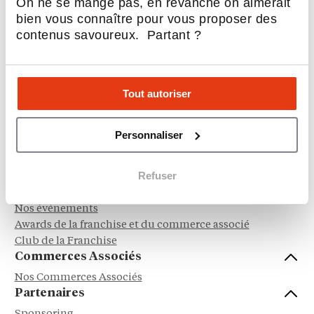
On ne se mange pas, en revanche on aimerait
Hôtellerie & Camping
bien vous connaître pour vous proposer des
Automobile, Moto et Cycle
contenus savoureux. Partant ?
Service à la personne
Dépôt - Vente
Tout autoriser
Franchisés
Nos franchises
Personnaliser
Reprendre une franchise
Avis et témoignages franchisés
Franchiseurs
Refuser
Se connecter à l'Express Franchise Pro
Nos événements
Awards de la franchise et du commerce associé
Club de la Franchise
Commerces Associés
Nos Commerces Associés
Partenaires