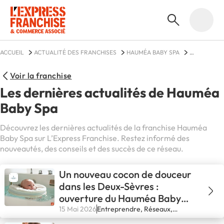
ACCUEIL
ACTUALITÉ DES FRANCHISES
HAUMÉA BABY SPA
ACTUALITÉS
Voir la franchise
Les dernières actualités de Hauméa
Baby Spa
Découvrez les dernières actualités de la franchise Hauméa
Baby Spa sur L’Express Franchise. Restez informé des
nouveautés, des conseils et des succès de ce réseau.
Un nouveau cocon de douceur
dans les Deux-Sèvres :
ouverture du Hauméa Baby
Spa de Brétignolles
15 Mai 2026
Entreprendre, Réseaux,
Secteurs, Se lancer