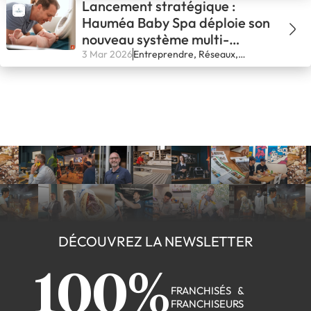
Lancement stratégique :
Hauméa Baby Spa déploie son
nouveau système multi-
modèles en France
3 Mar 2026
Entreprendre, Réseaux,
Secteurs, Se lancer
DÉCOUVREZ LA NEWSLETTER
100%
FRANCHISÉS &
FRANCHISEURS