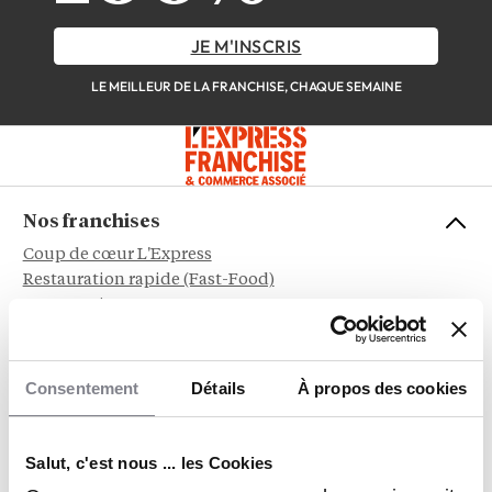
JE M'INSCRIS
LE MEILLEUR DE LA FRANCHISE, CHAQUE SEMAINE
Nos franchises
Coup de cœur L'Express
Restauration rapide (Fast-Food)
Restauration
Immobilier
Beauté & Bien-être
Alimentation
Consentement
Détails
À propos des cookies
Service aux entreprises
Sports et Loisirs
Habitat & Bâtiment
Salut, c'est nous ... les Cookies
Sociétal, RSE & écologie