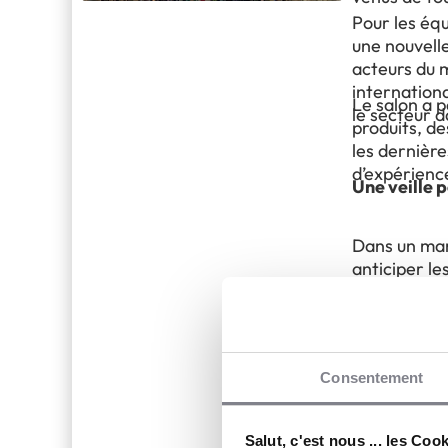
Pour les équ
une nouvell
acteurs du 
internationa
Le salon a 
le secteur d
produits, d
les dernièr
d’expérienc
Une veille 
Dans un mar
anticiper l
concurrenti
salons inter
Cette démar
stratégique 
franchise, q
de nouveaux
Consentement
observées à
Renforcer l
Salut, c'est nous ... les Coo