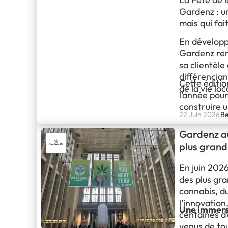
Gardenz : un
mais qui fai
En développ
Gardenz renf
sa clientèle
différencia
Cette éditi
de la vie loc
l’année pour
construire 
22 Juin 2026
Be
tournée vers
Gardenz au
plus grand
En juin 2026
des plus gra
cannabis, du
l’innovatio
Une immersi
centaines d’
venus de tou