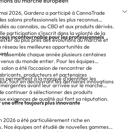
ations du marché européen
 mai 2026, Gardenz a participé à CannaTrade
 des salons professionnels les plus reconnus
diés au cannabis, au CBD et aux produits dérivés.
le participation s’inscrit dans la volonté de la
ous incontournable pour les professionnels
ester au plus près des évolutions du marché et
on réseau les meilleures opportunités de
ent.
rassemble chaque année plusieurs centaines
 venus du monde entier. Pour les équipes
salon a été l’occasion de rencontrer de
bricants, producteurs et partenaires
s permettent à la marque d’identifier les
aux, tout en découvrant les dernières innovations
mergentes avant leur arrivée sur le marché
de continuer à sélectionner des produits
x exigences de qualité qui font sa réputation.
une offre toujours plus innovante
on 2026 a été particulièrement riche en
. Nos équipes ont étudié de nouvelles gammes