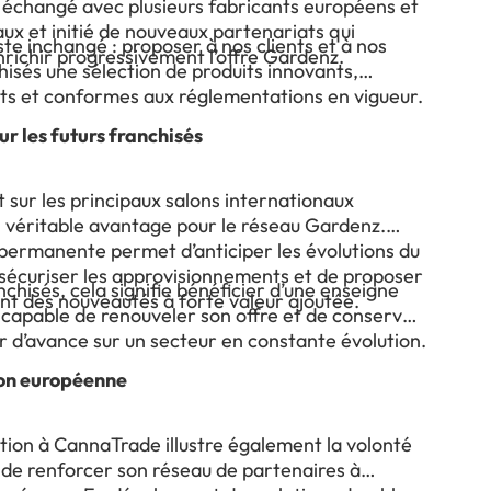
, échangé avec plusieurs fabricants européens et
ux et initié de nouveaux partenariats qui
este inchangé : proposer à nos clients et à nos
nrichir progressivement l’offre Gardenz.
hisés une sélection de produits innovants,
nts et conformes aux réglementations en vigueur.
ur les futurs franchisés
 sur les principaux salons internationaux
n véritable avantage pour le réseau Gardenz.
 permanente permet d’anticiper les évolutions du
sécuriser les approvisionnements et de proposer
nchisés, cela signifie bénéficier d’une enseigne
nt des nouveautés à forte valeur ajoutée.
capable de renouveler son offre et de conserver
r d’avance sur un secteur en constante évolution.
on européenne
tion à CannaTrade illustre également la volonté
de renforcer son réseau de partenaires à