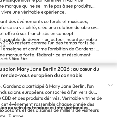
e marque qui ne se limite pas à ses produits,
t vivre une véritable expérience.
ant des événements culturels et musicaux,
orce sa visibilité, crée une relation durable avec
 et offre à ses franchisés un concept
nt, capable de devenir un acteur incontournable
on 2026 restera comme l’un des temps forts de
ale.
 l’enseigne et confirme l’ambition de Gardenz :
une marque forte, fédératrice et résolument
auté & Bien-être
 l’avenir.
 salon Mary Jane Berlin 2026 : au cœur du
 rendez-vous européen du cannabis
, Gardenz a participé à Mary Jane Berlin, l’un
nds salons européens consacrés à l’univers du
 CBD et des produits dérivés. Véritable vitrine de
n, cet événement rassemble chaque année des
on au sein des tendances internationales
exposants et des dizaines de milliers de visiteurs
te l’Europe.