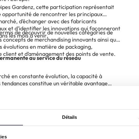
ipes Gardenz, cette participation représentait
e opportunité de rencontrer les principaux
marché, d’échanger avec des fabricants
ux et d’identifier les innovations qui façonneront
permis de découvrir de nouvelles catégories de
ans les mois à venir.
es concepts de merchandising innovants ainsi que
es évolutions en matière de packaging,
e client et d’aménagement des points de vente.
permanente au service du réseau
ché en constante évolution, la capacité à
es tendances constitue un véritable avantage
el. En participant régulièrement aux principaux
nationaux, Gardenz nourrit sa réflexion
che bénéficie directement au réseau de
et continue d’enrichir son concept.
ui profite d’une sélection de produits renouvelée,
 fournisseurs et des meilleures pratiques
Détails
 travers l’Europe.
es partenariats internationaux
kies