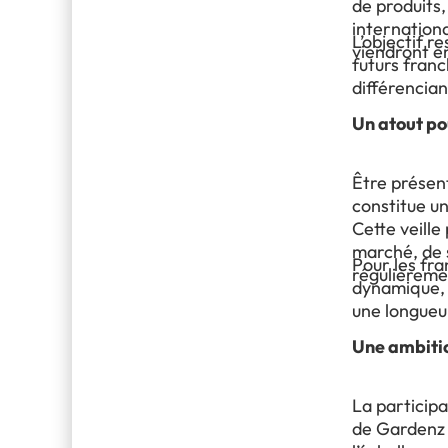
de produits
internationa
L’objectif r
viendront e
futurs franc
différencia
Un atout po
Être présent
constitue u
Cette veille
marché, de 
Pour les fra
régulièreme
dynamique, 
une longueu
Une ambiti
La participa
de Gardenz 