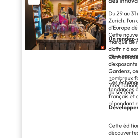
des innov
Du 29 au 31
Zurich, l’un
d’Europe dé
Cette nouvel
Un rendez-v
marque de r
d’offrir à s
développem
CannaTrade 
d’exposants
Gardenz, ce 
nombreux fa
Ces échange
internation
tendances é
du secteur.
français et 
répondant au
Développer 
Cette éditi
découvertes