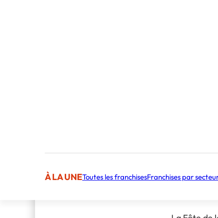
Little Lion 
Apocalipps 
Fdy Pheno
Tiwony
Tout au long
Cali P
dans une am
Easy Style 
de personne
à ciel ouvert
Bien plus q
Chez Garden
doit offrir 
type d’événe
notre unive
Cette capac
valeurs comm
clientèle fi
et participe
À LA UNE
Toutes les franchises
Franchises par secteu
vente.
Un concept 
La Fête de l