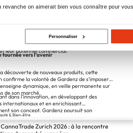
erlin a également été l’occasion de consolider
 revanche on aimerait bien vous connaître pour vou
s avec plusieurs partenaires historiques et
e nouveaux échanges avec des fabricants et
s internationaux.
es participent à la construction d’un réseau de
Personnaliser
 fiables et innovants, garantissant aux franchisés
ccès privilégié à des produits sélectionnés pour
 et leur potentiel commercial.
tournée vers l’avenir
la découverte de nouveaux produits, cette
on confirme la volonté de Gardenz de s’imposer
nseigne dynamique, en veille permanente sur
ons de son marché.
ant dans l’innovation, en développant des
s internationaux et en enrichissant
ment son concept, Gardenz poursuit son
auté & Bien-être
roposer à ses futurs franchisés un modèle
différenciant et capable d’évoluer avec les
CannaTrade Zurich 2026 : à la rencontre
es consommateurs.