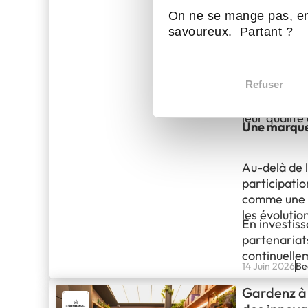
Mary Jane B
On ne se mange pas, en
les relation
savoureux. Partant ?
d’initier d
distributeur
Ces rencontr
Refuser
fournisseurs
Gardenz un a
leur qualité
Une marque 
Au-delà de 
participati
comme une e
les évoluti
En investiss
partenariat
continuelle
14 Juin 2026
Be
ambition : p
performant, 
Gardenz à 
attentes d