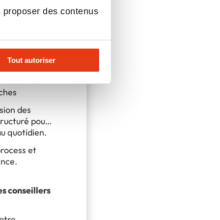
ition de nos
nce client.
digitales,
s proposer des contenus
econnus, pour
e
gences
Tout autoriser
s de se
seil et la
âches
usion des
tructuré pour
au quotidien.
process et
ence.
es conseillers
otre