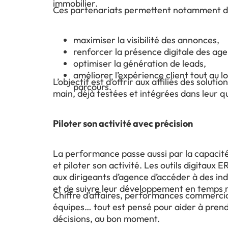
immobilier.
Ces partenariats permettent notamment d
maximiser la visibilité des annonces,
renforcer la présence digitale des ag
optimiser la génération de leads,
améliorer l’expérience client tout au l
L’objectif est d’offrir aux affiliés des solutio
parcours.
main, déjà testées et intégrées dans leur q
Piloter son activité avec précision
La performance passe aussi par la capacité
et piloter son activité. Les outils digitaux
aux dirigeants d’agence d’accéder à des ind
et de suivre leur développement en temps r
Chiffre d’affaires, performances commercial
équipes… tout est pensé pour aider à pren
décisions, au bon moment.