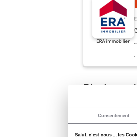
E
ERA immobilier
D'autres act
Consentement
Salut, c'est nous ... les Coo