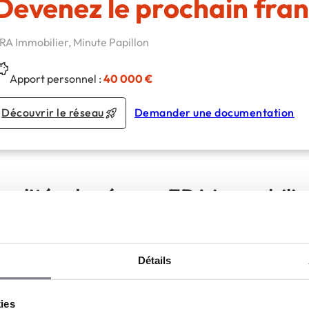
Devenez le prochain fran
RA Immobilier, Minute Papillon
Apport personnel :
40 000 €
Découvrir le réseau
Demander une documentation
ualités du réseau ERA immobilie
Les outils digitaux ERA pour performe
Dans un marché immobilier de plus en plus 
Détails
la performance ne repose plus uniquement s
Elle passe aussi par la capacité à s’appuyer 
digitaux efficaces, pensés pour gagner du 
kies