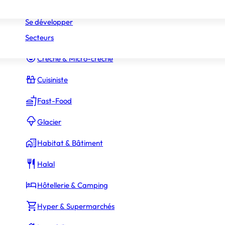
Réseaux
Commerce Associé
Se développer
Secteurs
Constructeur Piscines & Spas
Crèche & Micro-crèche
Cuisiniste
Fast-Food
Glacier
Habitat & Bâtiment
Halal
Hôtellerie & Camping
Hyper & Supermarchés