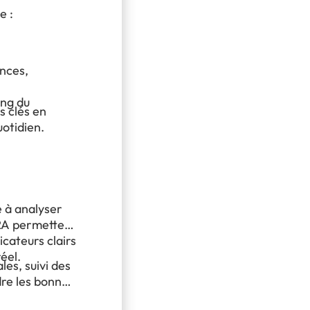
e :
ences,
ong du
ns clés en
uotidien.
 à analyser
 ERA permettent
icateurs clairs
éel.
es, suivi des
dre les bonnes