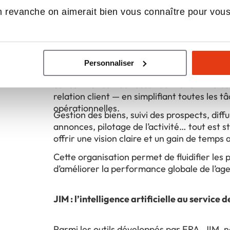
Chez ERA Immobilier, nous mettons à dispos
optimiser son activité et améliorer l’expérie
affiliés un écosystème complet de solutions 
 revanche on aimerait bien vous connaître pour vou
combinant outils internes et partenaires r
accompagner chaque entrepreneur dans l
Des outils pensés pour le quotidien des a
développement de son agence.
Personnaliser
L’objectif est simple : permettre aux équipe
concentrer sur leur cœur de métier — le con
relation client — en simplifiant toutes les t
opérationnelles.
Gestion des biens, suivi des prospects, diff
annonces, pilotage de l’activité… tout est s
offrir une vision claire et un gain de temps 
Cette organisation permet de fluidifier les 
d’améliorer la performance globale de l’ag
JIM : l’intelligence artificielle au service d
Parmi les outils développés par ERA, JIM, n