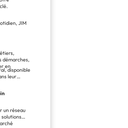
clé.
otidien, JIM
tiers,
rs démarches,
er en
tal, disponible
ans leur
in
ur un réseau
 solutions
marché