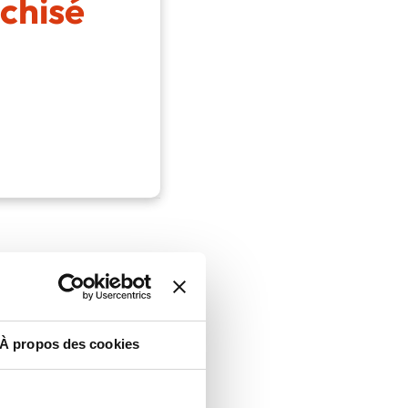
chisé
r
r
concurrentiel,
À propos des cookies
ur le terrain.
sur des outils
temps,