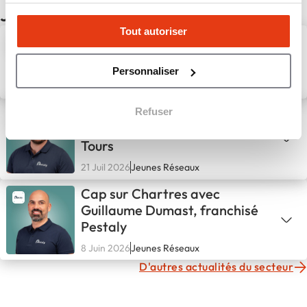
Jeunes Réseaux
Tout autoriser
Pestaly accélère son
développement et recherche
ses futurs franchisés partout
Personnaliser
en France
31 Juil 2026
Jeunes Réseaux
Témoignage de Frédéric
Refuser
Buffet, franchisé Pestaly à
Tours
21 Juil 2026
Jeunes Réseaux
Cap sur Chartres avec
Guillaume Dumast, franchisé
Pestaly
8 Juin 2026
Jeunes Réseaux
D'autres actualités du secteur