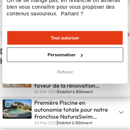
On ne se mange pas, en revanche on aimerait
DOMetVIE – Convention
bien vous connaître pour vous proposer des
nationale et formation
contenus savoureux. Partant ?
technique
27 Sep 2024
Actualités
Les dernières actualités de DOMetVIE
Tout autoriser
D'autres actualités du secteur
Personnaliser
Habitat & Bâtiment
Avenir Rénovations et
Refuser
Evalutoo : un partenariat en
faveur de la rénovation
énergétique
28 Mar 2024
Habitat & Bâtiment
Première Piscine en
autonomie totale pour notre
franchise NaturaSwim
d’Avignon !💪
20 Mai 2025
Habitat & Bâtiment