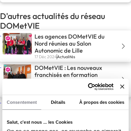
D'autres actualités du réseau
DOMetVIE
Les agences DOMetVIE du
Nord réunies au Salon
Autonomic de Lille
17 Déc 2024
Actualités
DOMetVIE : Les nouveaux
franchisés en formation
12 Nov 2024
Actualités
DOMetVIE – Nouveau
Consentement
Détails
À propos des cookies
partenariat avec Horus
Sélection : DOMetVIE renforce
Salut, c'est nous ... les Cookies
son réseau !
25 Oct 2024
Actualités