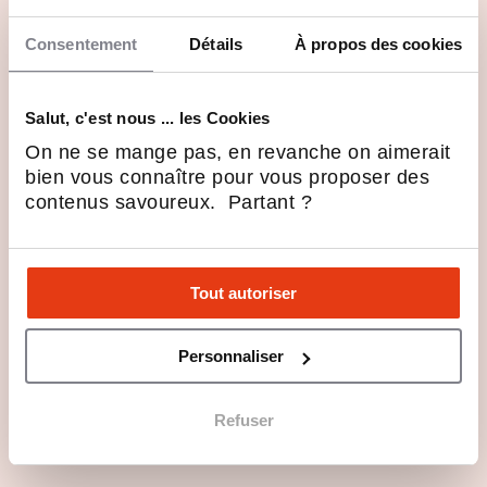
Credipro, l'expert en
Consentement
Détails
À propos des cookies
financement professionnel
Salut, c'est nous ... les Cookies
On ne se mange pas, en revanche on aimerait
Questions principales
bien vous connaître pour vous proposer des
contenus savoureux. Partant ?
Les atouts du secteur d'activité
Tout autoriser
Profils recherchés
Personnaliser
Rejoindre Credipro en 3 points
Refuser
International