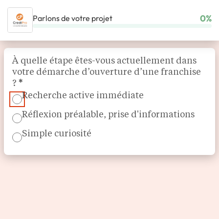
0%
Parlons de votre projet
ACCUEIL
NOS FRANCHISES
SERVICE AUX ENTREPRISES
CREDIPRO
Section
À quelle étape êtes-vous actuellement dans
votre démarche d’ouverture d’une franchise
?
*
Recherche active immédiate
Réflexion préalable, prise d'informations
Simple curiosité
Courtier en financement
CrediPro