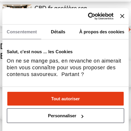
CBD.fr accélère son
développement !
9 Avr 2025
Beauté & Bien-être
Les dernières actualités de CBD.FR
Consentement
Détails
À propos des cookies
D'autres actualités du secteur
Salut, c'est nous ... les Cookies
Beauté & Bien-être
On ne se mange pas, en revanche on aimerait
Recherche de partenaires à
bien vous connaître pour vous proposer des
Paris et en Île de France
contenus savoureux. Partant ?
3 Août 2026
Beauté & Bien-être
smartduck renforce sa
Tout autoriser
présence dans les Hauts-de-
France, à Lomme (59)
29 Juil 2026
Beauté & Bien-être
Personnaliser
Du premier contact à