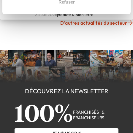
l'ouverture : les 6 étapes pour
Refuser
devenir franchisé
24 Juil 2026
Beauté & Bien-être
D'autres actualités du secteur
DÉCOUVREZ LA NEWSLETTER
100%
FRANCHISÉS &
FRANCHISEURS