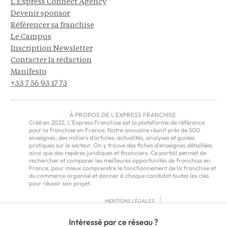
L'Express Connect Agency
Devenir sponsor
Référencer sa franchise
Le Campus
Inscription Newsletter
Contacter la rédaction
Manifesto
+33 7 56 93 17 73
À PROPOS DE L'EXPRESS FRANCHISE
Créé en 2022, L'Express Franchise est la plateforme de référence
pour la franchise en France. Notre annuaire réunit près de 500
enseignes, des milliers d'articles, actualités, analyses et guides
pratiques sur le secteur. On y trouve des fiches d'enseignes détaillées
ainsi que des repères juridiques et financiers. Ce portail permet de
rechercher et comparer les meilleures opportunités de franchise en
France, pour mieux comprendre le fonctionnement de la franchise et
du commerce organisé et donner à chaque candidat toutes les clés
pour réussir son projet.
MENTIONS LÉGALES
RGPD
Intéressé par ce réseau ?
CGU