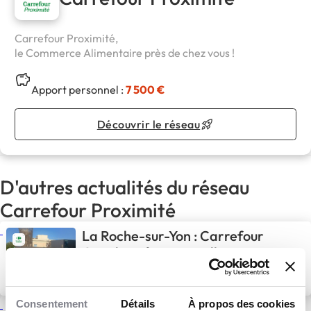
Carrefour Proximité,
le Commerce Alimentaire près de chez vous !
Apport personnel :
7 500 €
Découvrir le réseau
D'autres actualités du réseau
Carrefour Proximité
La Roche-sur-Yon : Carrefour
City densifie son maillage
vendéen avec un nouveau
binôme de franchisés
4 Août 2026
Actualités
Consentement
Détails
À propos des cookies
Issy-les-Moulineaux : Une