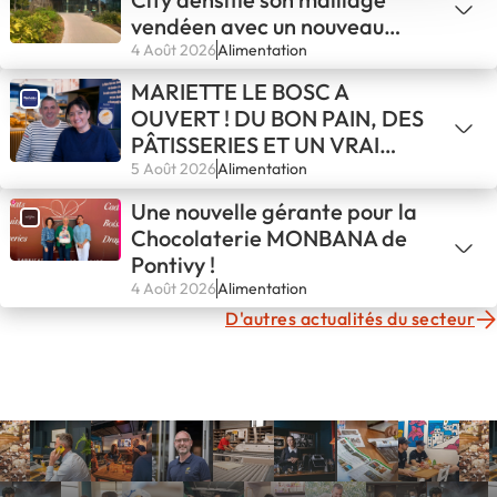
vendéen avec un nouveau
binôme de franchisés
4 Août 2026
Alimentation
MARIETTE LE BOSC A
OUVERT ! DU BON PAIN, DES
PÂTISSERIES ET UN VRAI
COFFEE SHOP À DEUX PAS
5 Août 2026
Alimentation
DU LAC DU SALAGOU
Une nouvelle gérante pour la
Chocolaterie MONBANA de
Pontivy !
4 Août 2026
Alimentation
D'autres actualités du secteur