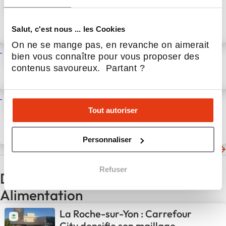
nouvelle ouverture Carrefour
City portée par un binôme de
Salut, c'est nous ... les Cookies
locataires-gérants
11 Juil 2026
Actualités
On ne se mange pas, en revanche on aimerait
Nouvelle ouverture Carrefour
bien vous connaître pour vous proposer des
Express au cœur de Marseille !
contenus savoureux. Partant ?
8 Juin 2026
Actualités
Une accélération en gare avec
Tout autoriser
l’ouverture d’un Carrefour
Express à Chambéry –
Challes-les-Eaux
11 Mai 2026
Actualités
Personnaliser
Les dernières actualités de Carrefour Proximité
Refuser
D'autres actualités du secteur
Alimentation
La Roche-sur-Yon : Carrefour
City densifie son maillage