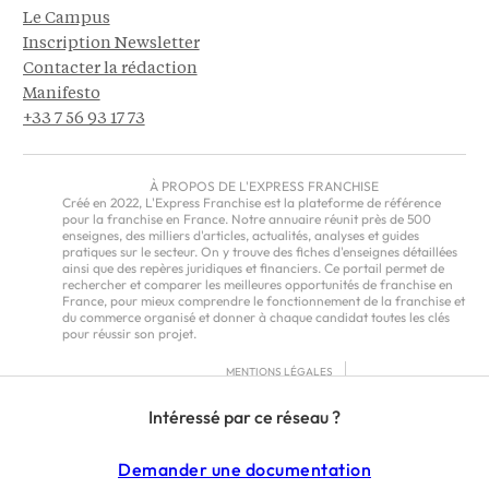
Le Campus
Inscription Newsletter
Contacter la rédaction
Manifesto
+33 7 56 93 17 73
À PROPOS DE L'EXPRESS FRANCHISE
Créé en 2022, L'Express Franchise est la plateforme de référence
pour la franchise en France. Notre annuaire réunit près de 500
enseignes, des milliers d'articles, actualités, analyses et guides
pratiques sur le secteur. On y trouve des fiches d'enseignes détaillées
ainsi que des repères juridiques et financiers. Ce portail permet de
rechercher et comparer les meilleures opportunités de franchise en
France, pour mieux comprendre le fonctionnement de la franchise et
du commerce organisé et donner à chaque candidat toutes les clés
pour réussir son projet.
MENTIONS LÉGALES
RGPD
Intéressé par ce réseau ?
CGU
CGV – EUROPE
Demander une documentation