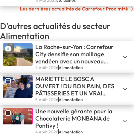
Challes-les-Eaux
11 Mai 2026
Actualités
Les dernières actualités de Carrefour Proximité
D'autres actualités du secteur
Alimentation
La Roche-sur-Yon : Carrefour
City densifie son maillage
vendéen avec un nouveau
binôme de franchisés
4 Août 2026
Alimentation
MARIETTE LE BOSC A
OUVERT ! DU BON PAIN, DES
PÂTISSERIES ET UN VRAI
COFFEE SHOP À DEUX PAS
5 Août 2026
Alimentation
DU LAC DU SALAGOU
Une nouvelle gérante pour la
Chocolaterie MONBANA de
Pontivy !
4 Août 2026
Alimentation