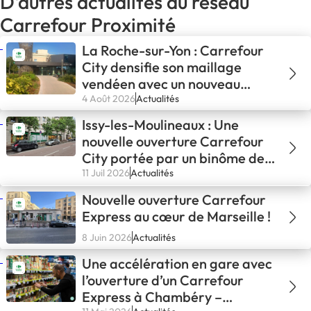
D'autres actualités du réseau
Carrefour Proximité
La Roche-sur-Yon : Carrefour
City densifie son maillage
vendéen avec un nouveau
binôme de franchisés
4 Août 2026
Actualités
Issy-les-Moulineaux : Une
nouvelle ouverture Carrefour
City portée par un binôme de
locataires-gérants
11 Juil 2026
Actualités
Nouvelle ouverture Carrefour
Express au cœur de Marseille !
8 Juin 2026
Actualités
Une accélération en gare avec
l’ouverture d’un Carrefour
Express à Chambéry –