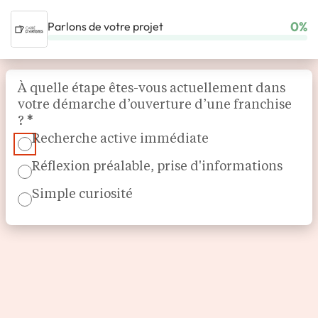
0%
Parlons de votre projet
ACCUEIL
NOS FRANCHISES
MAGASIN & COMMERCE SPÉCIALISÉ
Section
CARRÉ D’ARTISTES
À quelle étape êtes-vous actuellement dans
votre démarche d’ouverture d’une franchise
?
*
Recherche active immédiate
Réflexion préalable, prise d'informations
Simple curiosité
Le réseau de galerie d'art
Carré d’artistes