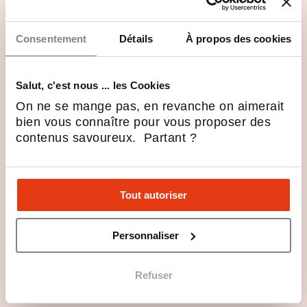
Consentement
Détails
À propos des cookies
Salut, c'est nous ... les Cookies
On ne se mange pas, en revanche on aimerait
bien vous connaître pour vous proposer des
contenus savoureux. Partant ?
Tout autoriser
"Carré d’artistes m’a donné les
Personnaliser
moyens de structurer ma
passion pour l’art" Tam
Refuser