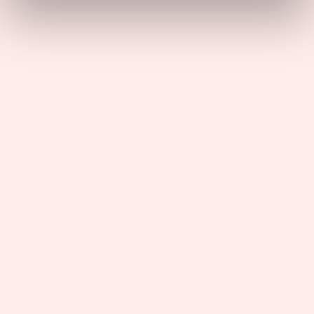
Frégeau, Franchisée à Nice
Questions principales
Les atouts du secteur d'activité
Profils recherchés
Rejoindre Carré d'artistes en 3 points
Les dernières actualités de Carré
d'artistes
Carré d’artistes ouvre ses