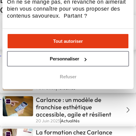
On ne se mange pas, en revanche on aimerait
CARLANCE
bien vous connaître pour vous proposer des
contenus savoureux. Partant ?
Octobre Rose 2025
Tout autoriser
19 Nov 2025
Beauté & Bien-être
Nouveauté make-up : un levier
Personnaliser
de performance pour les
instituts
Refuser
1 Oct 2025
Actualités
Carlance : un modèle de
franchise esthétique
accessible, agile et résilient
20 Juin 2025
Actualités
La formation chez Carlance