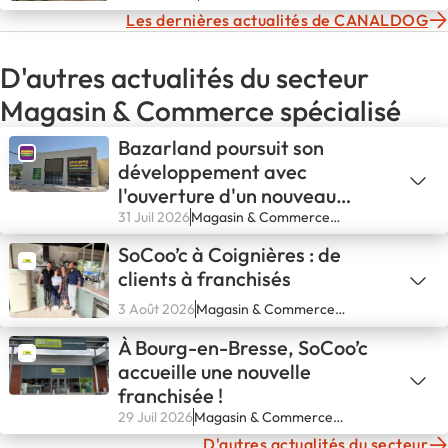
spécialisé
Les dernières actualités de CANALDOG
D'autres actualités du secteur
Magasin & Commerce spécialisé
Bazarland poursuit son
développement avec
l'ouverture d'un nouveau
magasin à Solliès-Pont
31 Juil 2026
Magasin & Commerce
spécialisé
SoCoo’c à Coignières : de
clients à franchisés
3 Août 2026
Magasin & Commerce
spécialisé
À Bourg-en-Bresse, SoCoo’c
accueille une nouvelle
franchisée !
29 Juil 2026
Magasin & Commerce
spécialisé
D'autres actualités du secteur