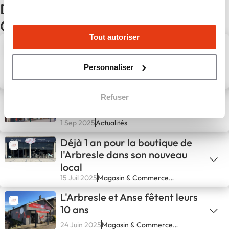
D'autres actualités du réseau
CANALDOG
Tout autoriser
CANALDOG : Un nouveau
salon de toilettage pour la
Personnaliser
boutique de Lagny le sec
7 Oct 2025
Actualités
Refuser
La boutique de BRINDAS fête
ses 20 ans
1 Sep 2025
Actualités
Déjà 1 an pour la boutique de
l'Arbresle dans son nouveau
local
15 Juil 2025
Magasin & Commerce
spécialisé
L'Arbresle et Anse fêtent leurs
10 ans
24 Juin 2025
Magasin & Commerce