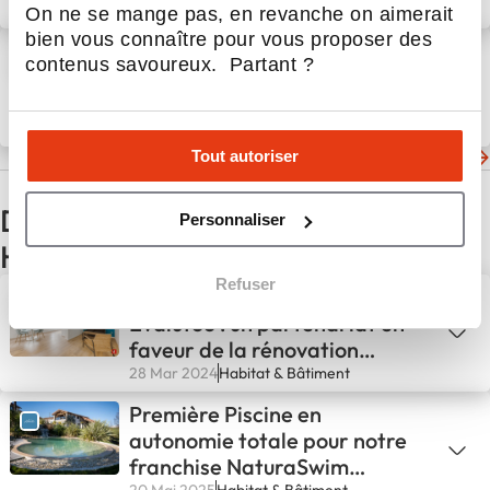
30 Juin 2025
Actualités
On ne se mange pas, en revanche on aimerait
bien vous connaître pour vous proposer des
Camif Habitat : un séminaire
contenus savoureux. Partant ?
2025 placé sous le signe du
collectif et de la projection
27 Juin 2025
Habitat & Bâtiment
Tout autoriser
Les dernières actualités de Camif Habitat
D'autres actualités du secteur
Personnaliser
Habitat & Bâtiment
Refuser
Avenir Rénovations et
Evalutoo : un partenariat en
faveur de la rénovation
énergétique
28 Mar 2024
Habitat & Bâtiment
Première Piscine en
autonomie totale pour notre
franchise NaturaSwim