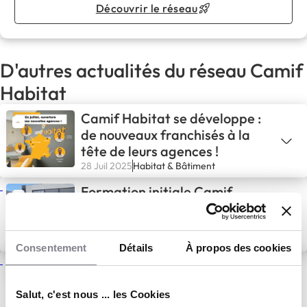
Découvrir le réseau
D'autres actualités du réseau Camif
Habitat
Camif Habitat se développe :
de nouveaux franchisés à la
tête de leurs agences !
28 Juil 2025
Habitat & Bâtiment
Formation initiale Camif
Habitat : la promotion 20
entre dans le vif du sujet
16 Juil 2025
Actualités
Consentement
Détails
À propos des cookies
Camif Habitat accueille la
promo 8 de ses agents
Salut, c'est nous ... les Cookies
indépendants