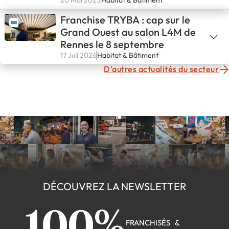
d’Avignon !💪
20 Mai 2025
Habitat & Bâtiment
Franchise TRYBA : cap sur le
Grand Ouest au salon L4M de
Rennes le 8 septembre
17 Juil 2026
Habitat & Bâtiment
D'autres actualités du secteur
DÉCOUVREZ LA NEWSLETTER
100%
FRANCHISÉS &