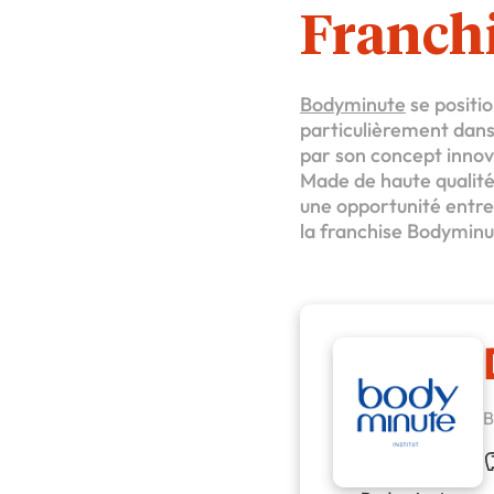
Franch
Bodyminute
se positi
particulièrement dans 
par son concept innov
Made de haute qualité
une opportunité entrep
la franchise Bodyminut
B