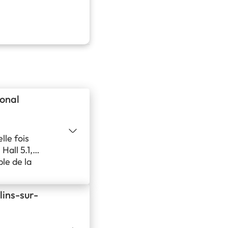
onal
lle fois
Hall 5.1,
le de la
erté que nous
lins-sur-
ion à ce
et grandir.
uvertes et de