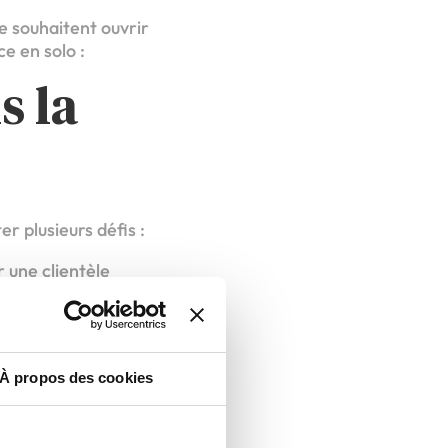
e souhaitent ouvrir
ce en solo :
s la
r plusieurs défis :
r une clientèle
communication
t la formation du
À propos des cookies