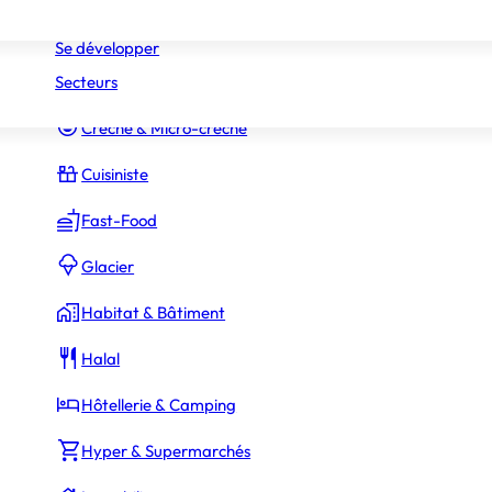
Réseaux
Commerce Associé
Se développer
Secteurs
Constructeur Piscines & Spas
Crèche & Micro-crèche
Cuisiniste
Fast-Food
Glacier
Habitat & Bâtiment
Halal
Hôtellerie & Camping
Hyper & Supermarchés