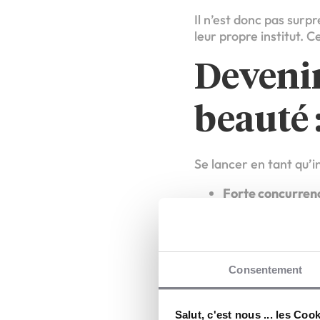
Il n’est donc pas surp
leur propre institut. 
Devenir
beauté :
Se lancer en tant qu’i
Forte concurrenc
régulière.
Coûts de démarr
reposent entière
Gestion quotidi
Consentement
personnel, la ch
C’est ici que le modèle
Salut, c'est nous ... les Coo