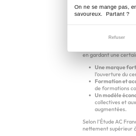
La fran
On ne se mange pas, en
savoureux. Partant ?
succès 
Refuser
Opter pour une franc
en gardant une certa
Une marque fort
l’ouverture du ce
Formation et a
de formations co
Un modèle écono
collectives et a
augmentées.
Selon l’Étude AC Franc
nettement supérieur à 