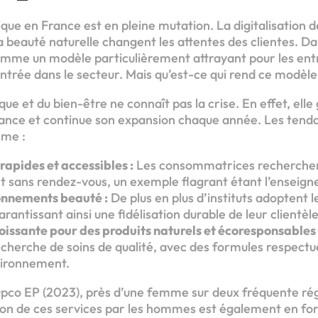
que en France est en pleine mutation. La digitalisation d
 beauté naturelle changent les attentes des clientes. Da
comme un modèle particulièrement attrayant pour les ent
entrée dans le secteur. Mais qu’est-ce qui rend ce modèle 
ique et du bien-être ne connaît pas la crise. En effet, elle
France et continue son expansion chaque année. Les tend
sme :
 rapides et accessibles :
Les consommatrices recherchen
nt sans rendez-vous, un exemple flagrant étant l’enseig
nnements beauté :
De plus en plus d’instituts adoptent 
antissant ainsi une fidélisation durable de leur clientèle
ssante pour des produits naturels et écoresponsables 
echerche de soins de qualité, avec des formules respectu
vironnement.
Opco EP (2023), près d’une femme sur deux fréquente rég
sation de ces services par les hommes est également en f