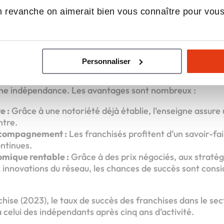
chise : un tremplin 
 revanche on aimerait bien vous connaître pour vou
dans l’esthétique
Personnaliser
hise esthétique permet de bénéficier d’un accompagnem
ine indépendance. Les avantages sont nombreux :
e :
Grâce à une notoriété déjà établie, l’enseigne assure
ntre.
ccompagnement :
Les franchisés profitent d’un savoir-fa
ntinues.
mique rentable :
Grâce à des prix négociés, aux straté
ux innovations du réseau, les chances de succès sont con
hise (2023), le taux de succès des franchises dans le sec
celui des indépendants après cinq ans d’activité.