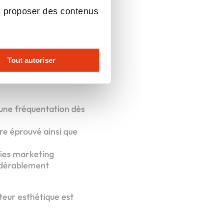
vers le
s proposer des contenus
Tout autoriser
ent sur mesure tout
 une fréquentation dès
ire éprouvé ainsi que
gies marketing
sidérablement
teur esthétique est