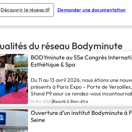
Découvrir le réseau
Demander une documentation
tualités du réseau Bodyminute
BODYminute au 55e Congrès Internati
Esthétique & Spa
Du 11 au 13 avril 2026, nous étions une nouve
présents à Paris Expo – Porte de Versailles, 
Stand P9 pour ce rendez-vous incontournab
profession.
14 Avr 2026
Beauté & Bien-être
Et quelle édition ! C’est avec une grande fi
Ouverture d’un institut Bodyminute à F
pouvons dire que c’était notre 4e participat
Seine
congrès. Quatre ans à échanger, partager 
Trois jours intenses de rencontres, de déco