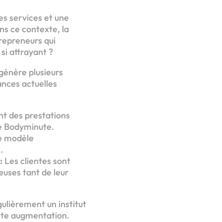
es services et une
ns ce contexte, la
repreneurs qui
si attrayant ?
 génère plusieurs
ances actuelles
t des prestations
ne Bodyminute.
le modèle
.
:
Les clientes sont
euses tant de leur
ulièrement un institut
orte augmentation.