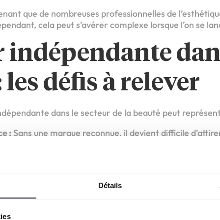
renant que de nombreuses professionnelles de l’esthétiqu
Cependant, cela peut s’avérer complexe lorsque l’on se lan
 indépendante dan
 les défis à relever
ndépendante dans le secteur de la beauté peut représente
e :
Sans une marque reconnue, il devient difficile d’attire
age élevés :
L’aménagement, l’achat de matériel et la 
ment sur l’entrepreneur.
enne compliquée :
Entre l’administratif, la comptabilité e
Détails
arge de travail peut rapidement devenir écrasante.
 de la franchise entre en jeu et fait toute la différence !
kies