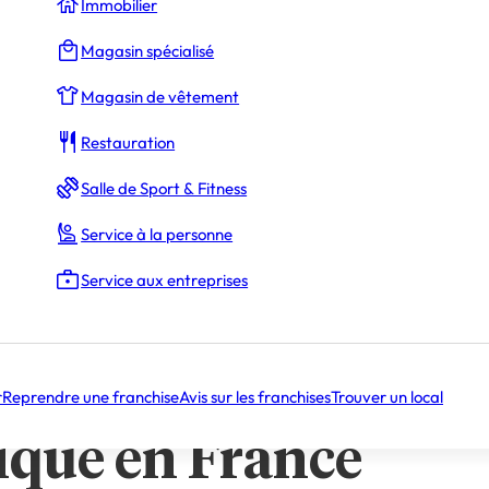
Immobilier
Magasin spécialisé
 Agathe Domingues
Magasin de vêtement
Restauration
u marché de l’esthétique en France
Salle de Sport & Fitness
nte dans la beauté : les défis à relever
tremplin vers le succès dans l’esthétique
Service à la personne
inute
Service aux entreprises
est proposée par notre partenaire
BODYMINUTE
, rédigé
 par la rédaction.
ormation du march
r
Reprendre une franchise
Avis sur les franchises
Trouver un local
tique en France