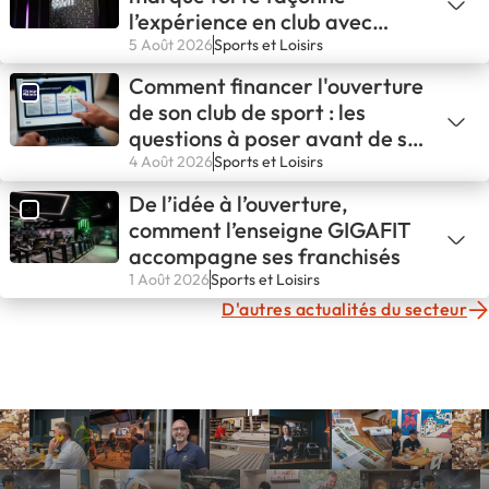
l’expérience en club avec
GIGAFIT
5 Août 2026
Sports et Loisirs
Comment financer l'ouverture
de son club de sport : les
questions à poser avant de se
lancer
4 Août 2026
Sports et Loisirs
De l’idée à l’ouverture,
comment l’enseigne GIGAFIT
accompagne ses franchisés
1 Août 2026
Sports et Loisirs
D'autres actualités du secteur