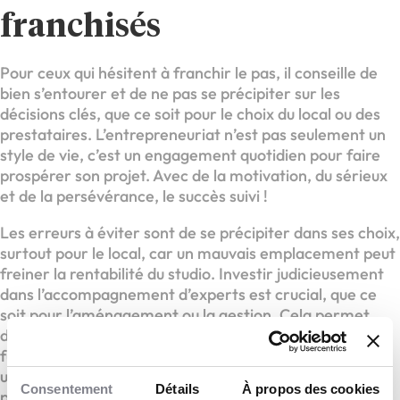
franchisés
Pour ceux qui hésitent à franchir le pas, il conseille de
bien s’entourer et de ne pas se précipiter sur les
décisions clés, que ce soit pour le choix du local ou des
prestataires. L’entrepreneuriat n’est pas seulement un
style de vie, c’est un engagement quotidien pour faire
prospérer son projet. Avec de la motivation, du sérieux
et de la persévérance, le succès suivi !
Les erreurs à éviter sont de se précipiter dans ses choix,
surtout pour le local, car un mauvais emplacement peut
freiner la rentabilité du studio. Investir judicieusement
dans l’accompagnement d’experts est crucial, que ce
soit pour l’aménagement ou la gestion. Cela permet
d’éviter bien des difficultés sur le long terme. Pour les
futurs franchisés : si vous êtes prêts à vous lancer dans
une aventure passionnante et dynamique, ne doutez
Consentement
Détails
À propos des cookies
plus ! BODYHIT est une opportunité idéale pour allier