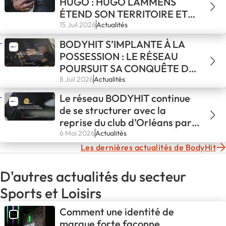
HUGO : HUGO LAMMENS
ÉTEND SON TERRITOIRE ET
RENFORCE SA PRÉSENCE
15 Juil 2026
Actualités
DANS LE RÉSEAU
BODYHIT S’IMPLANTE À LA
POSSESSION : LE RÉSEAU
POURSUIT SA CONQUÊTE DE
LA RÉUNION
8 Juil 2026
Actualités
Le réseau BODYHIT continue
de se structurer avec la
reprise du club d’Orléans par
Nicolas
6 Mai 2026
Actualités
Les dernières actualités de BodyHit
D'autres actualités du secteur
Sports et Loisirs
Comment une identité de
marque forte façonne