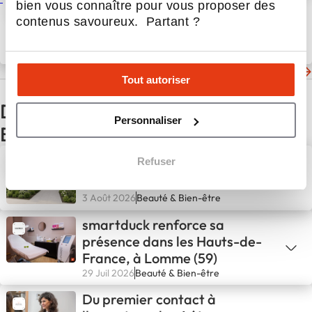
Transformer votre salon en
bien vous connaître pour vous proposer des
Biocoiff® ou en ouvrir un
contenus savoureux. Partant ?
nouveau ?
15 Juil 2025
Actualités
Les dernières actualités de Biocoiff
Tout autoriser
D'autres actualités du secteur
Personnaliser
Beauté & Bien-être
Recherche de partenaires à
Refuser
Paris et en Île de France
3 Août 2026
Beauté & Bien-être
smartduck renforce sa
présence dans les Hauts-de-
France, à Lomme (59)
29 Juil 2026
Beauté & Bien-être
Du premier contact à