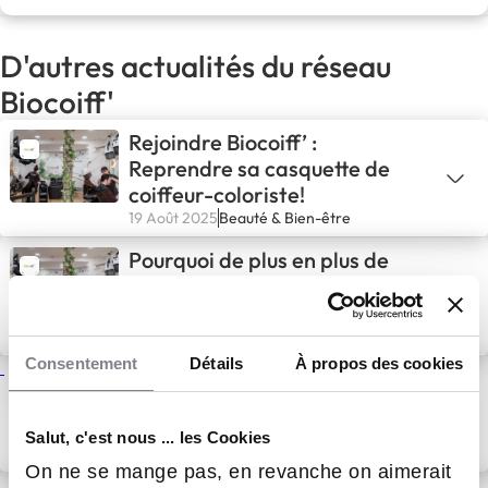
D'autres actualités du réseau
Biocoiff'
Rejoindre Biocoiff’ :
Reprendre sa casquette de
coiffeur-coloriste!
19 Août 2025
Beauté & Bien-être
Pourquoi de plus en plus de
coiffeurs choisissent la
franchise Biocoiff’
5 Août 2025
Beauté & Bien-être
Consentement
Détails
À propos des cookies
En difficulté avec votre salon ?
Et si Biocoiff était votre
nouveau départ ?
Salut, c'est nous ... les Cookies
28 Juil 2025
Actualités
On ne se mange pas, en revanche on aimerait