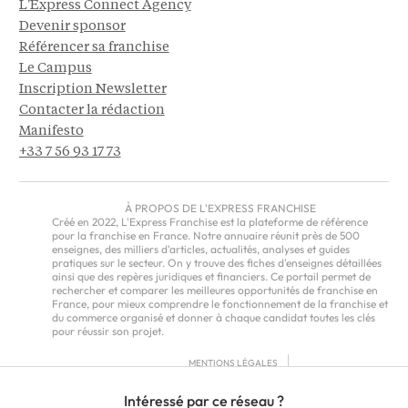
L'Express Connect Agency
Devenir sponsor
Référencer sa franchise
Le Campus
Inscription Newsletter
Contacter la rédaction
Manifesto
+33 7 56 93 17 73
À PROPOS DE L'EXPRESS FRANCHISE
Créé en 2022, L'Express Franchise est la plateforme de référence
pour la franchise en France. Notre annuaire réunit près de 500
enseignes, des milliers d'articles, actualités, analyses et guides
pratiques sur le secteur. On y trouve des fiches d'enseignes détaillées
ainsi que des repères juridiques et financiers. Ce portail permet de
rechercher et comparer les meilleures opportunités de franchise en
France, pour mieux comprendre le fonctionnement de la franchise et
du commerce organisé et donner à chaque candidat toutes les clés
pour réussir son projet.
MENTIONS LÉGALES
RGPD
Intéressé par ce réseau ?
CGU