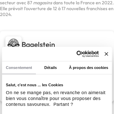
secteur avec 87
magasins
dans toute la France en 2022.
Elle prévoit l’ouverture de 12 à 17 nouvelles franchises en
2024.
Bagelstein
Devenez Franchisé et Conquérissez le Monde de la
Restauration Rapide !
Consentement
Détails
À propos des cookies
Apport personnel :
50 000 €
Salut, c'est nous ... les Cookies
Découvrir le réseau
On ne se mange pas, en revanche on aimerait
bien vous connaître pour vous proposer des
contenus savoureux. Partant ?