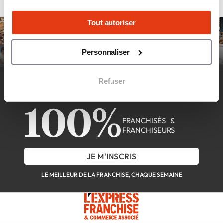
Tout autoriser
Personnaliser
Refuser
DÉCOUVREZ LA NEWSLETTER
100%
FRANCHISÉS &
FRANCHISEURS
JE M'INSCRIS
LE MEILLEUR DE LA FRANCHISE, CHAQUE SEMAINE