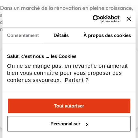
Dans un marché de la rénovation en pleine croissance,
s’appuyer sur un réseau primé au niveau national, c’est
démarrer avec une longueur d’avance. Découvrez le
modèle et rencontrons-nous !
Consentement
Détails
À propos des cookies
Salut, c'est nous ... les Cookies
Avenir Rénovations
On ne se mange pas, en revanche on aimerait
bien vous connaître pour vous proposer des
contenus savoureux. Partant ?
Avenir Rénovations,
Apport personnel :
20 000 €
Tout autoriser
Découvrir le réseau
Personnaliser