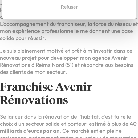
Je ne prétends pas avoir toutes les réponses ni toutes
Refuser
les ressources dès le départ, mais je sais que je dispose
de l’essentiel pour démarrer dans de bonnes conditions.
L’accompagnement du franchiseur, la force du réseau et
mon expérience professionnelle me donnent une base
solide pour réussir.
Je suis pleinement motivé et prêt à m’investir dans ce
nouveau projet pour développer mon agence Avenir
Rénovations à Reims Nord (51) et répondre aux besoins
des clients de mon secteur.
Franchise Avenir
Rénovations
Se lancer dans la rénovation de l’habitat, c’est faire le
choix d’un secteur solide et porteur, estimé à plus de
40
milliards d’euros par an
. Ce marché est en pleine
croissance, notamment grâce aux enjeux de rénovation