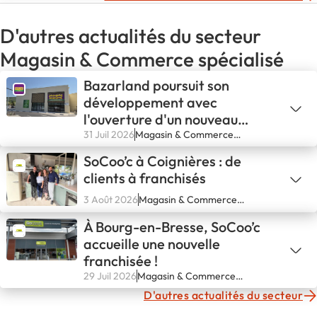
D'autres actualités du secteur
Magasin & Commerce spécialisé
Bazarland poursuit son
développement avec
l'ouverture d'un nouveau
magasin à Solliès-Pont
31 Juil 2026
Magasin & Commerce
spécialisé
SoCoo’c à Coignières : de
clients à franchisés
3 Août 2026
Magasin & Commerce
spécialisé
À Bourg-en-Bresse, SoCoo’c
accueille une nouvelle
franchisée !
29 Juil 2026
Magasin & Commerce
spécialisé
D'autres actualités du secteur