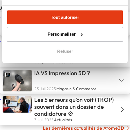
Atome3D
🎓 La formation initiale chez
Tout autoriser
Atome3D, qu’est-ce que c’est ?
15 Oct 2025
Actualités
Personnaliser
Comment Atome3D a imprimé
son succès… en 3D et en
Refuser
réseau
3 Sep 2025
Actualités
IA VS Impression 3D ?
23 Juil 2025
Magasin & Commerce
spécialisé
Les 5 erreurs qu’on voit (TROP)
souvent dans un dossier de
candidature 🚫
3 Juil 2025
Actualités
Les dernières actualités de Atome3D