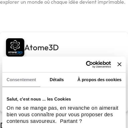
explorer un monde où chaque idée devient imprimable.
Atome3D
Atome3D,
l’innovation au service de votre réussite
Consentement
Détails
À propos des cookies
Apport personnel :
35 000 €
Découvrir le réseau
Salut, c'est nous ... les Cookies
On ne se mange pas, en revanche on aimerait
bien vous connaître pour vous proposer des
contenus savoureux. Partant ?
D'autres actualités du réseau