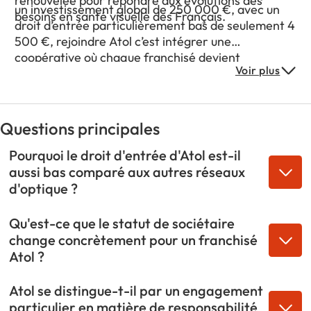
renouvelée pour répondre aux évolutions des
un investissement global de 250 000 €, avec un
besoins en santé visuelle des Français.
droit d’entrée particulièrement bas de seulement 4
500 €, rejoindre Atol c’est intégrer une
coopérative où chaque franchisé devient
Voir plus
sociétaire et participe aux orientations du groupe,
bénéficiant de conditions d’achat mutualisées et
d’un accompagnement structuré, dans un secteur
de santé visuelle qui répond à un besoin essentiel
Questions principales
et durable des ménages français.
Pourquoi le droit d'entrée d'Atol est-il
aussi bas comparé aux autres réseaux
d'optique ?
Qu'est-ce que le statut de sociétaire
change concrètement pour un franchisé
Atol ?
Atol se distingue-t-il par un engagement
particulier en matière de responsabilité