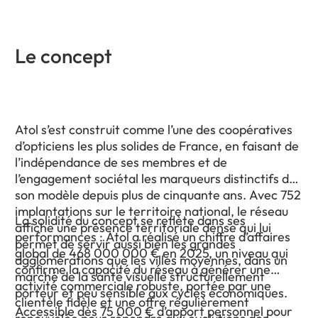
Le concept
Atol s’est construit comme l’une des coopératives
d’opticiens les plus solides de France, en faisant de
l’indépendance de ses membres et de
l’engagement sociétal les marqueurs distinctifs de
son modèle depuis plus de cinquante ans. Avec 752
implantations sur le territoire national, le réseau
La solidité du concept se reflète dans ses
affiche une présence territoriale dense qui lui
performances : Atol a réalisé un chiffre d’affaires
permet de servir aussi bien les grandes
global de 468 000 000 € en 2025, un niveau qui
agglomérations que les villes moyennes, dans un
confirme la capacité du réseau à générer une
marché de la santé visuelle structurellement
activité commerciale robuste, portée par une
porteur et peu sensible aux cycles économiques.
clientèle fidèle et une offre régulièrement
Accessible dès 75 000 € d’apport personnel pour