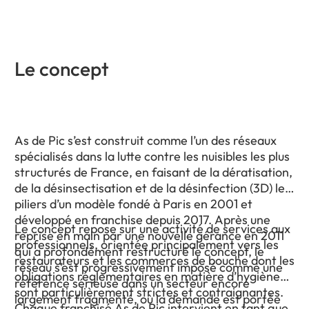
Le concept
As de Pic s’est construit comme l’un des réseaux
spécialisés dans la lutte contre les nuisibles les plus
structurés de France, en faisant de la dératisation,
de la désinsectisation et de la désinfection (3D) les
piliers d’un modèle fondé à Paris en 2001 et
développé en franchise depuis 2017. Après une
Le concept repose sur une activité de services aux
reprise en main par une nouvelle gérance en 2011
professionnels, orientée principalement vers les
qui a profondément restructuré le concept, le
restaurateurs et les commerces de bouche dont les
réseau s’est progressivement imposé comme une
obligations réglementaires en matière d’hygiène
référence sérieuse dans un secteur encore
sont particulièrement strictes et contraignantes.
largement fragmenté, où la demande est portée
Chaque franchisé As de Pic intervient en tant que