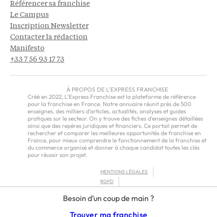
Référencer sa franchise
Le Campus
Inscription Newsletter
Contacter la rédaction
Manifesto
+33 7 56 93 17 73
À PROPOS DE L'EXPRESS FRANCHISE
Créé en 2022, L'Express Franchise est la plateforme de référence
pour la franchise en France. Notre annuaire réunit près de 500
enseignes, des milliers d'articles, actualités, analyses et guides
pratiques sur le secteur. On y trouve des fiches d'enseignes détaillées
ainsi que des repères juridiques et financiers. Ce portail permet de
rechercher et comparer les meilleures opportunités de franchise en
France, pour mieux comprendre le fonctionnement de la franchise et
du commerce organisé et donner à chaque candidat toutes les clés
pour réussir son projet.
MENTIONS LÉGALES
RGPD
CGU
Besoin d’un coup de main ?
CGV – EUROPE
Trouver ma franchise