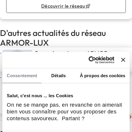
Découvrir le réseau
D'autres actualités du réseau
ARMOR-LUX
Seconde main pour ARMOR-
LUX
16 Juil 2025
Actualités
Consentement
Détails
À propos des cookies
Collaboration ARMOR-LUX x
Superga
Salut, c'est nous ... les Cookies
On ne se mange pas, en revanche on aimerait
16 Juil 2025
Actualités
bien vous connaître pour vous proposer des
Les dernières actualités de ARMOR-LUX
contenus savoureux. Partant ?