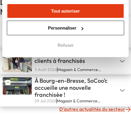
D'autres actualités du secteur
Magasin & Commerce spécialisé
Tout autoriser
Bazarland poursuit son
Personnaliser
développement avec
l'ouverture d'un nouveau
magasin à Solliès-Pont
31 Juil 2026
Magasin & Commerce
Refuser
spécialisé
SoCoo’c à Coignières : de
clients à franchisés
3 Août 2026
Magasin & Commerce
spécialisé
À Bourg-en-Bresse, SoCoo’c
accueille une nouvelle
franchisée !
29 Juil 2026
Magasin & Commerce
spécialisé
D'autres actualités du secteur