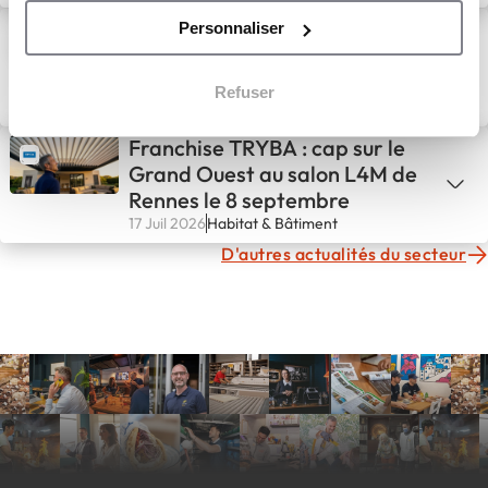
Première Piscine en
Personnaliser
autonomie totale pour notre
franchise NaturaSwim
Refuser
d’Avignon !💪
20 Mai 2025
Habitat & Bâtiment
Franchise TRYBA : cap sur le
Grand Ouest au salon L4M de
Rennes le 8 septembre
17 Juil 2026
Habitat & Bâtiment
D'autres actualités du secteur