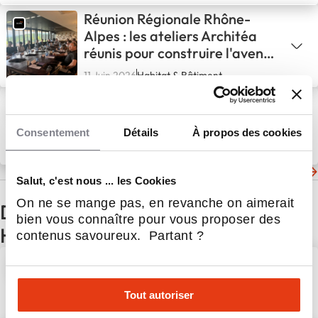
Réunion Régionale Rhône-
Alpes : les ateliers Architéa
réunis pour construire l'avenir
du réseau
11 Juin 2026
Habitat & Bâtiment
Daze Vapor House à
Pontarlier : un projet Architéa
Consentement
Détails
À propos des cookies
récompensé par le Prix du
Plus Beau Vape Shop de
8 Juin 2026
Habitat & Bâtiment
France
Les dernières actualités de Architéa
Salut, c'est nous ... les Cookies
On ne se mange pas, en revanche on aimerait
D'autres actualités du secteur
bien vous connaître pour vous proposer des
Habitat & Bâtiment
contenus savoureux. Partant ?
Avenir Rénovations et
Evalutoo : un partenariat en
faveur de la rénovation
Tout autoriser
énergétique
28 Mar 2024
Habitat & Bâtiment