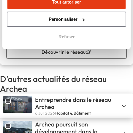
Archea
Tout autoriser
Personnaliser
Expert depuis 40 ans dans l’ameublement intérieur
Refuser
Apport personnel :
50 000 €
Découvrir le réseau
D'autres actualités du réseau
Archea
Entreprendre dans le réseau
Archea
6 Juil 2026
Habitat & Bâtiment
Archea poursuit son
développement dans la