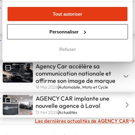
Agency Car poursuit son
Tout autoriser
développement avec
l’ouverture de son agence
d’Avignon
1 Juil 2026
Actualités
Personnaliser
Les ouvertures Agency Car du
deuxième trimestre 2026
Refuser
30 Juin 2026
Actualités
Agency Car accélère sa
communication nationale et
affirme son image de marque
18 Mai 2026
Automobile, Moto et Cycle
AGENCY CAR implante une
nouvelle agence à Laval
13 Fév 2026
Actualités
Les dernières actualités de AGENCY CAR