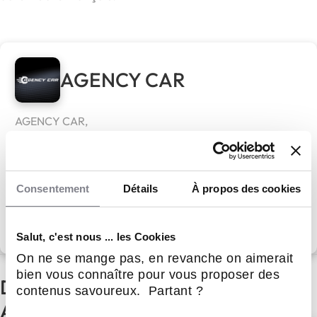
AGENCY CAR
AGENCY CAR,
Rejoignez un réseau qui transforme la passion en
business
Apport personnel :
25 000 €
Consentement
Détails
À propos des cookies
Découvrir le réseau
Salut, c'est nous ... les Cookies
On ne se mange pas, en revanche on aimerait
bien vous connaître pour vous proposer des
D'autres actualités du réseau
contenus savoureux. Partant ?
AGENCY CAR