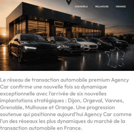
Le réseau de transaction automobile premium Agency
Car confirme une nouvelle fois sa dynamique
exceptionnelle avec l’arrivée de six nouvelles
implantations stratégiques : Dijon, Orgeval, Vannes,
Grenoble, Mulhouse et Orange. Une progression
soutenue qui positionne aujourd’hui Agency Car comme
l’un des réseaux les plus dynamiques du marché de la
transaction automobile en France.