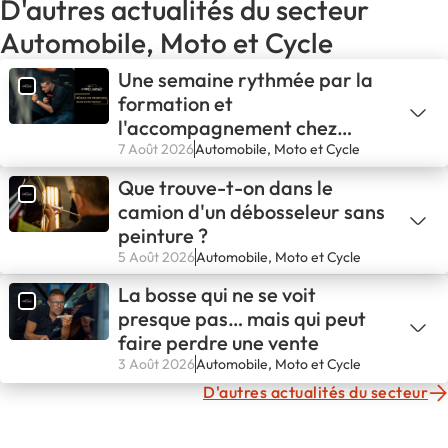
D'autres actualités du secteur
Automobile, Moto et Cycle
Une semaine rythmée par la
formation et
l'accompagnement chez
X'PERT IMPACT
7 Août 2026
Automobile, Moto et Cycle
Que trouve-t-on dans le
camion d'un débosseleur sans
peinture ?
5 Août 2026
Automobile, Moto et Cycle
La bosse qui ne se voit
presque pas… mais qui peut
faire perdre une vente
3 Août 2026
Automobile, Moto et Cycle
D'autres actualités du secteur