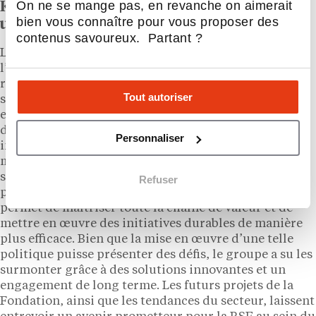
On ne se mange pas, en revanche on aimerait
Krys Group, une franchise engagée pour
bien vous connaître pour vous proposer des
une vision responsable en France
contenus savoureux. Partant ?
Le Krys Group se distingue dans le secteur de
l’optique par son engagement fort en matière de
responsabilité sociale des entreprises (RSE). À travers
Tout autoriser
sa Fondation, le groupe mène de nombreuses actions
en faveur de la santé visuelle, telles que les Journées
de la Vision et le Bus de la Vue, démontrant ainsi un
Personnaliser
impact sociétal significatif. En tant que leader du
marché,
Krys Group
inspire d’autres acteurs du
secteur à adopter des pratiques plus responsables. Sa
Refuser
position unique, à la fois fabricant et distributeur, lui
permet de maîtriser toute la chaîne de valeur et de
mettre en œuvre des initiatives durables de manière
plus efficace. Bien que la mise en œuvre d’une telle
politique puisse présenter des défis, le groupe a su les
surmonter grâce à des solutions innovantes et un
engagement de long terme. Les futurs projets de la
Fondation, ainsi que les tendances du secteur, laissent