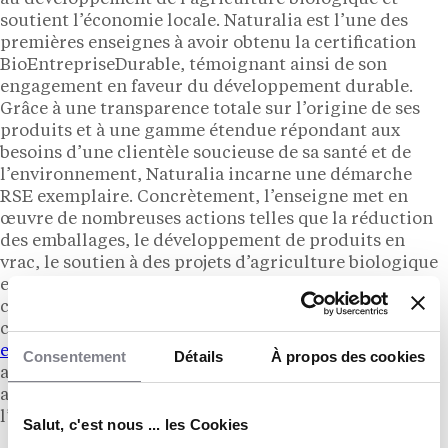
soutient l’économie locale. Naturalia est l’une des
premières enseignes à avoir obtenu la certification
BioEntrepriseDurable, témoignant ainsi de son
engagement en faveur du développement durable.
Grâce à une transparence totale sur l’origine de ses
produits et à une gamme étendue répondant aux
besoins d’une clientèle soucieuse de sa santé et de
l’environnement, Naturalia incarne une démarche
RSE exemplaire. Concrètement, l’enseigne met en
œuvre de nombreuses actions telles que la réduction
des emballages, le développement de produits en
vrac, le soutien à des projets d’agriculture biologique
et la sensibilisation des consommateurs à une
consommation responsable. En favorisant une
consommation responsable et en réduisant son
empreinte carbone
, l’enseigne s’affirme comme un
Consentement
Détails
À propos des cookies
acteur engagé dans la transition vers un modèle
alimentaire plus durable et respectueux de
l’environnement.
Salut, c'est nous ... les Cookies