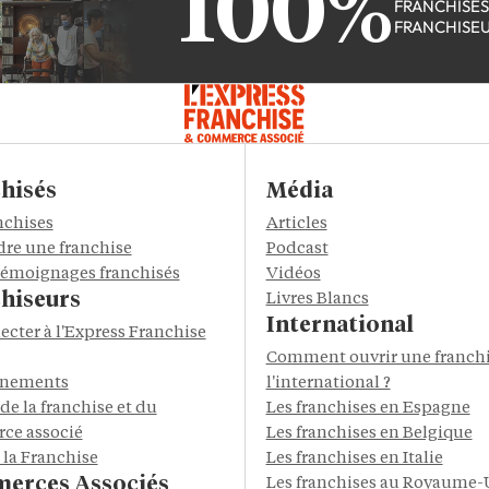
100%
FRANCHISÉ
FRANCHISE
hisés
Média
nchises
Articles
re une franchise
Podcast
 témoignages franchisés
Vidéos
hiseurs
Livres Blancs
International
ecter à l'Express Franchise
Comment ouvrir une franchi
énements
l'international ?
de la franchise et du
Les franchises en Espagne
ce associé
Les franchises en Belgique
 la Franchise
Les franchises en Italie
erces Associés
Les franchises au Royaume-