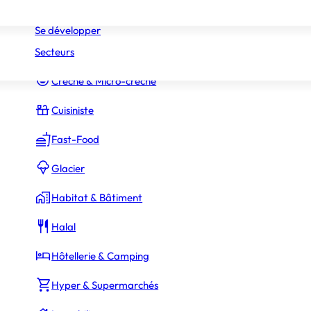
Réseaux
Commerce Associé
Se développer
Secteurs
Constructeur Piscines & Spas
Crèche & Micro-crèche
Cuisiniste
Fast-Food
Glacier
Habitat & Bâtiment
Halal
Hôtellerie & Camping
Hyper & Supermarchés