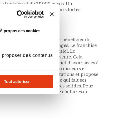
 d’entrée est de 25 000 euros. Un
 une franchise avec des valeurs fortes
esign
À propos des cookies
 risques. En plus de pouvoir bénéficier du
ment plusieurs autres avantages. Le franchisé
lace sur un marché concurrentiel. Le
s proposer des contenus
’à l’ouverture du point de vente. Cela
sources humaines. Cela permet d’avoir accès à
é de bénéficier des mêmes fournisseurs et
’enseigne regroupe 7 implantations et propose
une image de marque sérieuse qui fait ses
Tout autoriser
s renommés et des partenaires solides. Pour
os seront requis. Le chiffre d’affaires du