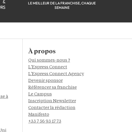
S &
LE MEILLEUR DE LA FRANCHISE, CHAQUE
URS
SEMAINE
À propos
Qui sommes-nous ?
L'Express Connect
L'Express Connect Agency
Devenir sponsor
Référencer sa franchise
Le Campus
se à
Inscription Newsletter
Contacter la rédaction
Manifesto
+33 7 56 93 17 73
Uni