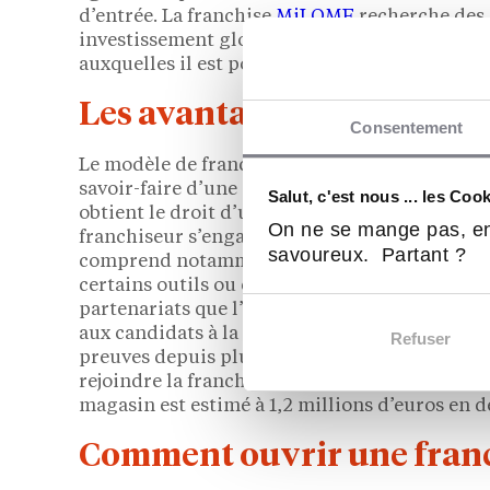
d’entrée. La franchise
MiLOME
recherche des 
investissement global de 130 000 euros sera ég
auxquelles il est possible de s’identifier.
Les avantages du modèle d
Consentement
Le modèle de franchise est un moyen de se lan
savoir-faire d’une enseigne qui a fait ses pre
Salut, c'est nous ... les Coo
obtient le droit d’utiliser le nom de la marque
On ne se mange pas, en
franchiseur s’engage à former et accompagner 
savoureux. Partant ?
comprend notamment l’assistance sur la gestio
certains outils ou équipements. De plus, le fr
partenariats que l’enseigne.
Home Center
est 
aux candidats à la franchise d’utiliser un con
Refuser
preuves depuis plus de 26 ans. Home Center mi
rejoindre la franchise, un investissement glob
magasin est estimé à 1,2 millions d’euros en d
Comment ouvrir une franc