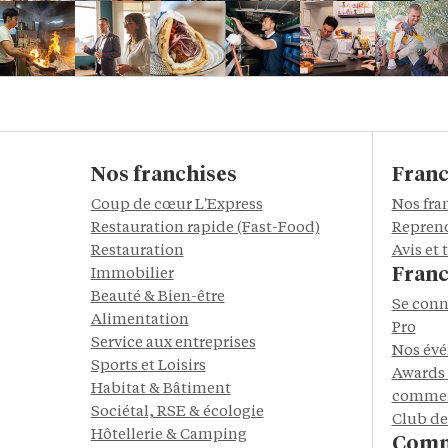
Nos franchises
Franc
Coup de cœur L'Express
Nos fra
Restauration rapide (Fast-Food)
Reprend
Restauration
Avis et
Franc
Immobilier
Beauté & Bien-être
Se conn
Alimentation
Pro
Service aux entreprises
Nos év
Sports et Loisirs
Awards 
Habitat & Bâtiment
commer
Sociétal, RSE & écologie
Club de
Hôtellerie & Camping
Comm