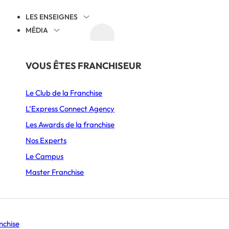
LES ENSEIGNES
MÉDIA
AGENDA
DÉCOUVRIR
PAR SECTEUR
THÉMATIQUES
VOUS ÊTES FRANCHISEUR
ISE DE MEUBLE DESIGN ?
Juridique
Le Club de la Franchise
Alimentation
Cession reprise
L’Express Connect Agency
une franchise de 
Ameublement & Décoration
International
Les Awards de la franchise
Automobile, Moto & Cycle
Comprendre la franchise
Nos Experts
S’implanter
Le Campus
Beauté & Bien-être
Animation et communication
Master Franchise
Boulangerie & Pâtisserie
Management
Burgers
Histoire d’entrepreneurs
Se lancer
nchise
Coffee shop & Salon de thé